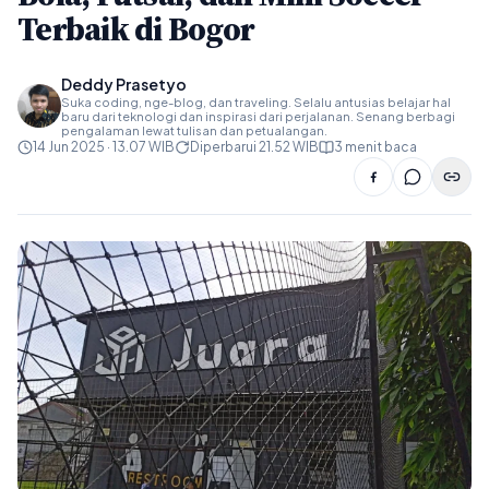
Terbaik di Bogor
Deddy Prasetyo
Suka coding, nge-blog, dan traveling. Selalu antusias belajar hal
baru dari teknologi dan inspirasi dari perjalanan. Senang berbagi
pengalaman lewat tulisan dan petualangan.
14 Jun 2025 · 13.07 WIB
Diperbarui 21.52 WIB
3 menit baca