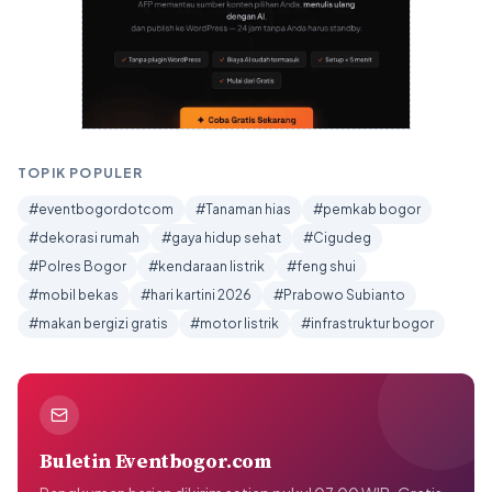
TOPIK POPULER
#eventbogordotcom
#Tanaman hias
#pemkab bogor
#dekorasi rumah
#gaya hidup sehat
#Cigudeg
#Polres Bogor
#kendaraan listrik
#feng shui
#mobil bekas
#hari kartini 2026
#Prabowo Subianto
#makan bergizi gratis
#motor listrik
#infrastruktur bogor
Buletin Eventbogor.com