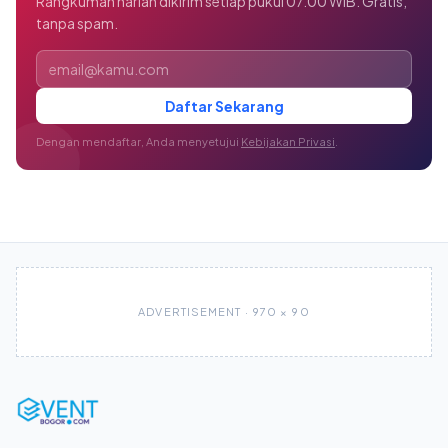
Rangkuman harian dikirim setiap pukul 07.00 WIB. Gratis,
tanpa spam.
Alamat email
Daftar Sekarang
Dengan mendaftar, Anda menyetujui
Kebijakan Privasi
.
ADVERTISEMENT · 970 × 90