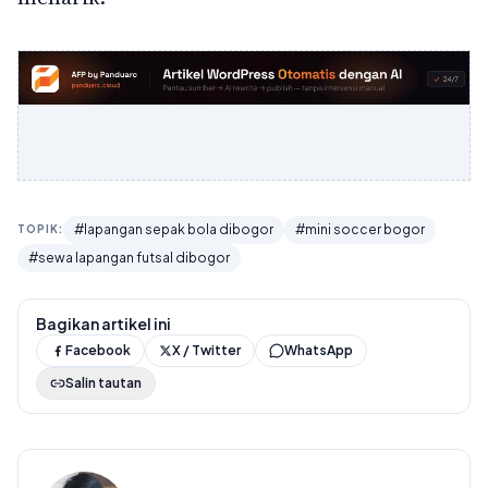
#lapangan sepak bola dibogor
#mini soccer bogor
TOPIK:
#sewa lapangan futsal dibogor
Bagikan artikel ini
Facebook
X / Twitter
WhatsApp
Salin tautan