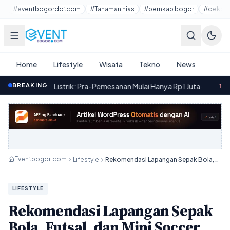
Lewati ke konten utama
#eventbogordotcom
#Tanaman hias
#pemkab bogor
#dekora
Home
Lifestyle
Wisata
Tekno
News
r Listrik: Pra-Pemesanan Mulai Hanya Rp1 Juta
BREAKING
·
Yadea OSTA d
16.43
Eventbogor.com
Lifestyle
Rekomendasi Lapangan Sepak Bola, Futsal, dan Mini Soccer Terbaik di Bogor
LIFESTYLE
Rekomendasi Lapangan Sepak
Bola, Futsal, dan Mini Soccer