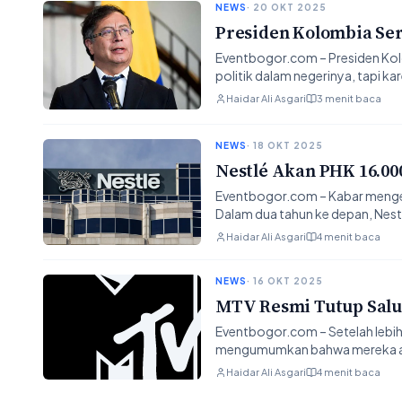
NEWS
· 20 OKT 2025
Presiden Kolombia Se
Eventbogor.com – Presiden Kolom
politik dalam negerinya, tapi 
Haidar Ali Asgari
3 menit baca
NEWS
· 18 OKT 2025
Nestlé Akan PHK 16.000
Eventbogor.com – Kabar mengej
Dalam dua tahun ke depan, Nes
Haidar Ali Asgari
4 menit baca
NEWS
· 16 OKT 2025
MTV Resmi Tutup Salur
Eventbogor.com – Setelah lebih
mengumumkan bahwa mereka aka
Haidar Ali Asgari
4 menit baca