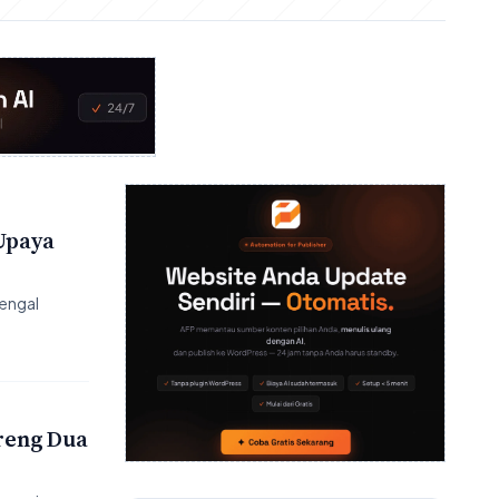
 Upaya
engal
areng Dua