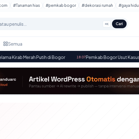
tcom
#Tanaman hias
#pemkab bogor
#dekorasi rumah
#gaya hidu
Cari
⌘K
Semua
 Merah Putih di Bogor
·
Pemkab Bogor Usut Kasus Keracunan
18.07