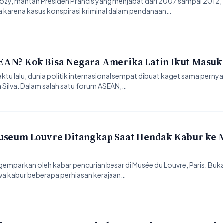
zy, mantan Presiden Prancis yang menjabat dari 2007 sampai 2012,
ra karena kasus konspirasi kriminal dalam pendanaan…
EAN? Kok Bisa Negara Amerika Latin Ikut Masuk
u lalu, dunia politik internasional sempat dibuat kaget sama perny
 da Silva. Dalam salah satu forum ASEAN,…
Museum Louvre Ditangkap Saat Hendak Kabur ke M
gemparkan oleh kabar pencurian besar di Musée du Louvre, Paris. Buk
wa kabur beberapa perhiasan kerajaan…