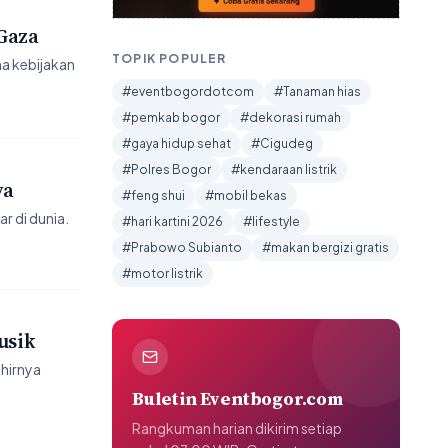
Gaza
TOPIK POPULER
na kebijakan
#eventbogordotcom
#Tanaman hias
#pemkab bogor
#dekorasi rumah
#gaya hidup sehat
#Cigudeg
#Polres Bogor
#kendaraan listrik
ya
#feng shui
#mobil bekas
 di dunia.
#hari kartini 2026
#lifestyle
#Prabowo Subianto
#makan bergizi gratis
#motor listrik
usik
hirnya
Buletin Eventbogor.com
Rangkuman harian dikirim setiap