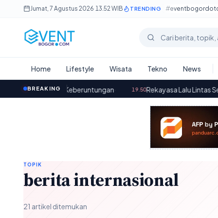
Lewati ke konten utama
Jumat, 7 Agustus 2026
·
13.52 WIB
#eventbogordo
TRENDING
Cari berita
Home
Lifestyle
Wisata
Tekno
News
 Membawa Keberuntungan
BREAKING
·
Rekayasa Lalu Lintas Selama Kirab
19.50
TOPIK
berita internasional
21 artikel ditemukan