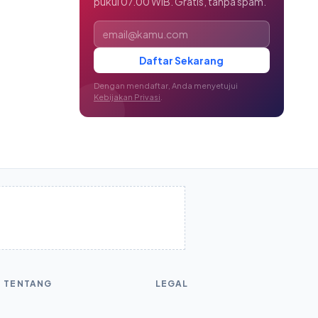
pukul 07.00 WIB. Gratis, tanpa spam.
Alamat email
Daftar Sekarang
Dengan mendaftar, Anda menyetujui
Kebijakan Privasi
.
TENTANG
LEGAL