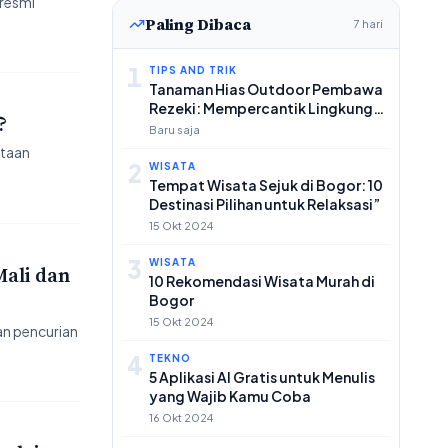
 resmi
Paling Dibaca
7 hari
1
TIPS AND TRIK
Tanaman Hias Outdoor Pembawa
Rezeki: Mempercantik Lingkungan
?
dan Membawa Keberuntungan
Baru saja
ataan
2
WISATA
Tempat Wisata Sejuk di Bogor: 10
Destinasi Pilihan untuk Relaksasi”
15 Okt 2024
3
WISATA
ali dan
10 Rekomendasi Wisata Murah di
Bogor
15 Okt 2024
an pencurian
4
TEKNO
5 Aplikasi AI Gratis untuk Menulis
yang Wajib Kamu Coba
16 Okt 2024