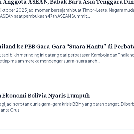
di Anggota ASEAN, Babak Baru Asia Tenggara Di
ktober 2025 jadi momen bersejarah buat Timor-Leste. Negara muda 
11 ASEAN saat pembukaan 47th ASEAN Summit…
iland ke PBB Gara-Gara “Suara Hantu” di Perbat
tapi bikin merinding ini datang dari perbatasan Kamboja dan Thailan
setiap malam mereka mendengar suara-suara aneh…
n Ekonomi Bolivia Nyaris Lumpuh
agi jadi sorotan dunia gara-gara krisis BBM yang parah banget. Di ber
 Santa Cruz…