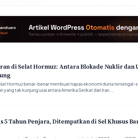
ran di Selat Hormuz: Antara Blokade Nuklir dan
tung
elat Hormuz benar-benar membuat napas ekonomi dunia tersengal-s
n yang tak kunjung usai antara Amerika Serikat dan Iran.…
is 5 Tahun Penjara, Ditempatkan di Sel Khusus B