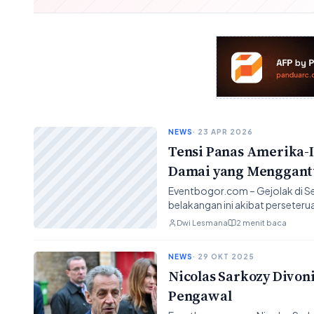
NEWS
· 23 APR 2026
Tensi Panas Amerika-I
Damai yang Menggan
Eventbogor.com – Gejolak di S
belakangan ini akibat perseterua
Dwi Lesmana
2 menit baca
NEWS
· 29 OKT 2025
Nicolas Sarkozy Divon
Pengawal