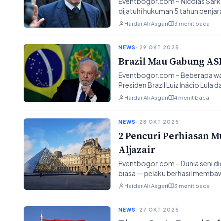
Eventbogor.com – Nicolas Sarko
dijatuhi hukuman 5 tahun penja
Haidar Ali Asgari
3 menit baca
NEWS
· 29 OKT 2025
Brazil Mau Gabung AS
Eventbogor.com – Beberapa wakt
Presiden Brazil Luiz Inácio Lula
Haidar Ali Asgari
4 menit baca
NEWS
· 28 OKT 2025
2 Pencuri Perhiasan 
Aljazair
Eventbogor.com – Dunia seni di
biasa — pelaku berhasil memba
Haidar Ali Asgari
3 menit baca
NEWS
· 27 OKT 2025