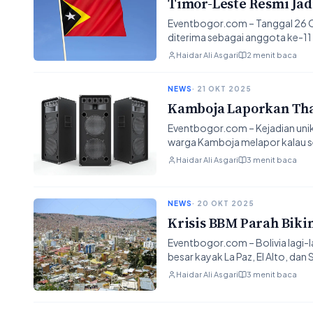
Timor-Leste Resmi Ja
Eventbogor.com – Tanggal 26 O
diterima sebagai anggota ke-
Haidar Ali Asgari
2 menit baca
NEWS
· 21 OKT 2025
Kamboja Laporkan Tha
Eventbogor.com – Kejadian unik 
warga Kamboja melapor kalau 
Haidar Ali Asgari
3 menit baca
NEWS
· 20 OKT 2025
Krisis BBM Parah Biki
Eventbogor.com – Bolivia lagi-l
besar kayak La Paz, El Alto, dan
Haidar Ali Asgari
3 menit baca