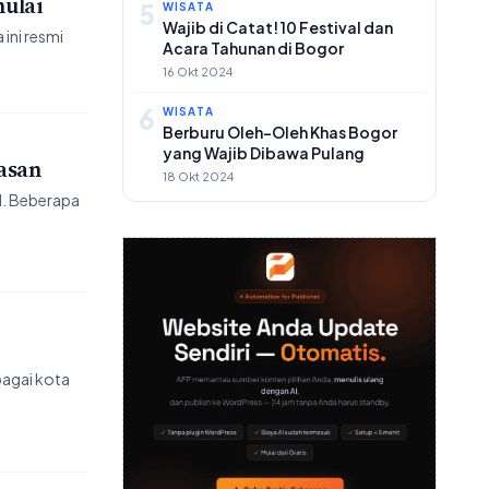
mulai
5
WISATA
Wajib di Catat! 10 Festival dan
ini resmi
Acara Tahunan di Bogor
16 Okt 2024
6
WISATA
Berburu Oleh-Oleh Khas Bogor
yang Wajib Dibawa Pulang
asan
18 Okt 2024
d. Beberapa
bagai kota