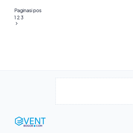
Paginasi pos
1
2
3