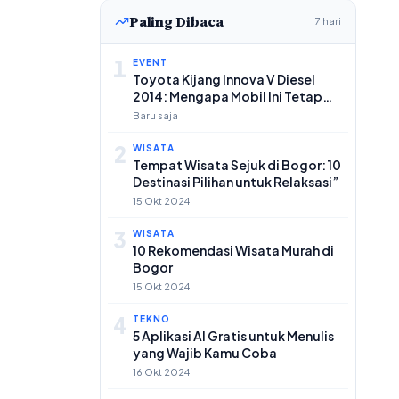
Paling Dibaca
7 hari
1
EVENT
Toyota Kijang Innova V Diesel
2014: Mengapa Mobil Ini Tetap
Populer di Pasar Mobil Bekas
Baru saja
2
WISATA
Tempat Wisata Sejuk di Bogor: 10
Destinasi Pilihan untuk Relaksasi”
15 Okt 2024
3
WISATA
10 Rekomendasi Wisata Murah di
Bogor
15 Okt 2024
4
TEKNO
5 Aplikasi AI Gratis untuk Menulis
yang Wajib Kamu Coba
16 Okt 2024