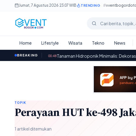
Lewati ke konten utama
Jumat, 7 Agustus 2026
·
23.07 WIB
#eventbogordo
TRENDING
Cari berita
Home
Lifestyle
Wisata
Tekno
News
il Bekas
·
BREAKING
Tanaman Hidroponik Minimalis: Dekorasi Interior y
00.48
TOPIK
Perayaan HUT ke-498 Jaka
1 artikel ditemukan