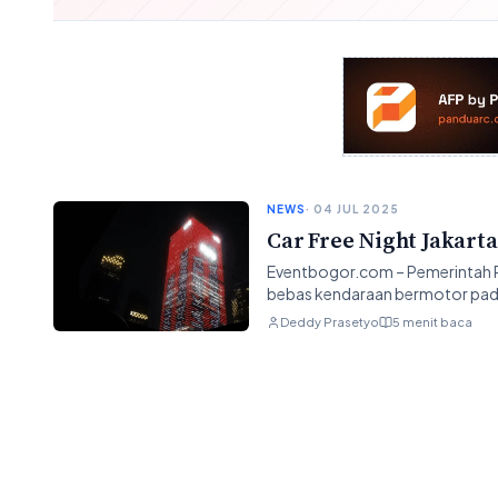
NEWS
· 04 JUL 2025
Car Free Night Jakart
Eventbogor.com – Pemerintah Pr
bebas kendaraan bermotor pada S
Deddy Prasetyo
5 menit baca