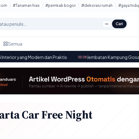
tcom
#Tanaman hias
#pemkab bogor
#dekorasi rumah
#gaya hidu
Cari
⌘K
Semua
ang Modern dan Praktis
·
Jembatan Kampung Gosali dan Sentu
00.08
rta Car Free Night