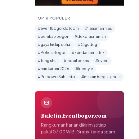
TOPIK POPULER
#eventbogordotcom
#Tanaman hias
#pemkab bogor
#dekorasi rumah
#gaya hidup sehat
#Cigudeg
#Polres Bogor
#kendaraan listrik
#feng shui
#mobil bekas
#event
#hari kartini 2026
#lifestyle
#Prabowo Subianto
#makan bergizi gratis
Buletin Eventbogor.com
Rangkuman harian dikirim setiap
pukul 07.00 WIB. Gratis, tanpa spam.