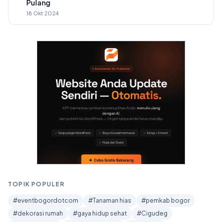
Pulang
18 Okt 2024
TOPIK POPULER
#eventbogordotcom
#Tanaman hias
#pemkab bogor
#dekorasi rumah
#gaya hidup sehat
#Cigudeg