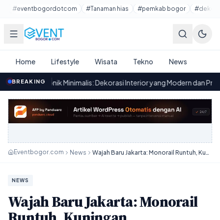
Lewati ke konten utama
#eventbogordotcom
#Tanaman hias
#pemkab bogor
#dekora
Home
Lifestyle
Wisata
Tekno
News
nik Minimalis: Dekorasi Interior yang Modern dan Praktis
BREAKING
·
J
00.08
Eventbogor.com
News
Wajah Baru Jakarta: Monorail Runtuh, Kuningan Bertransformasi!
NEWS
Wajah Baru Jakarta: Monorail
Runtuh, Kuningan