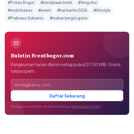
#Polres Bogor
#kendaraan listrik
#feng shui
#mobil bekas
#event
#hari kartini 2026
#lifestyle
#Prabowo Subianto
#makan bergizi gratis
Buletin Eventbogor.com
Rangkuman harian dikirim setiap pukul 07.00 WIB. Gratis,
tanpa spam.
Alamat email
Daftar Sekarang
Dengan mendaftar, Anda menyetujui
Kebijakan Privasi
.