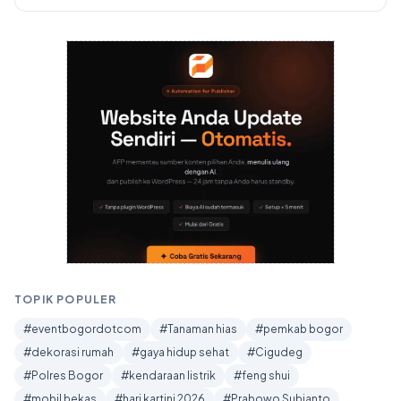
TOPIK POPULER
#eventbogordotcom
#Tanaman hias
#pemkab bogor
#dekorasi rumah
#gaya hidup sehat
#Cigudeg
#Polres Bogor
#kendaraan listrik
#feng shui
#mobil bekas
#hari kartini 2026
#Prabowo Subianto