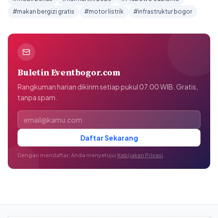
#makan bergizi gratis
#motor listrik
#infrastruktur bogor
Buletin Eventbogor.com
Rangkuman harian dikirim setiap pukul 07.00 WIB. Gratis,
tanpa spam.
Alamat email
Daftar Sekarang
Dengan mendaftar, Anda menyetujui
Kebijakan Privasi
.