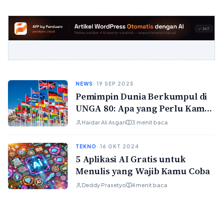
NEWS
· 19 SEP 2025
Pemimpin Dunia Berkumpul di
UNGA 80: Apa yang Perlu Kamu
Tahu (22–30 September 2025)
Haidar Ali Asgari
3 menit baca
TEKNO
· 16 OKT 2024
5 Aplikasi AI Gratis untuk
Menulis yang Wajib Kamu Coba
Deddy Prasetyo
4 menit baca