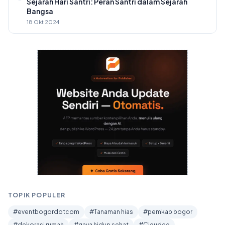
Sejarah Hari Santri: Peran Santri dalam Sejarah
Bangsa
18 Okt 2024
TOPIK POPULER
#eventbogordotcom
#Tanaman hias
#pemkab bogor
#dekorasi rumah
#gaya hidup sehat
#Cigudeg