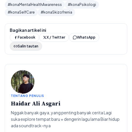
#konaMentalHealthAwareness
#konaPsikologi
#konaSelfCare
#konaSkizofrenia
Bagikan artikel ini
Facebook
X / Twitter
WhatsApp
Salin tautan
TENTANG PENULIS
Haidar Ali Asgari
Nggak banyak gaya, yang penting banyak cerita Lagi
suka explore tempat baru + dengerin lagu lama Biar hidup
ada soundtrack-nya