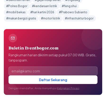
#Polres Bogor
#kendaraan listrik
#feng shui
#mobil bekas
#hari kartini 2026
#Prabowo Subianto
#makan bergizi gratis
#motor listrik
#infrastruktur bogor
Buletin Eventbogor.com
Rangkuman harian dikirim setiap pukul 07.00 WIB. Gratis,
tanpa spam.
Alamat email
Daftar Sekarang
Dengan mendaftar, Anda menyetujui
Kebijakan Privasi
.