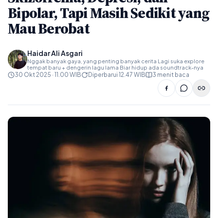
Bipolar, Tapi Masih Sedikit yang
Mau Berobat
Haidar Ali Asgari
Nggak banyak gaya, yang penting banyak cerita Lagi suka explore
tempat baru + dengerin lagu lama Biar hidup ada soundtrack-nya
30 Okt 2025 · 11.00 WIB
Diperbarui 12.47 WIB
3 menit baca