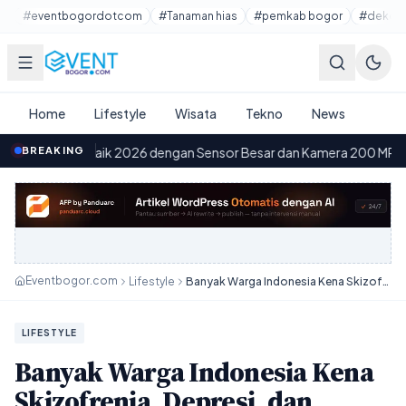
Lewati ke konten utama
#eventbogordotcom
#Tanaman hias
#pemkab bogor
#dekora
Home
Lifestyle
Wisata
Tekno
News
ik 2026 dengan Sensor Besar dan Kamera 200 MP
BREAKING
·
Pembangun
09.03
Eventbogor.com
Lifestyle
Banyak Warga Indonesia Kena Skizofrenia, Depresi, dan Bipolar, Tapi Masih Sedikit yang Mau Berobat
LIFESTYLE
Banyak Warga Indonesia Kena
Skizofrenia, Depresi, dan