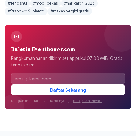
#feng shui
#mobil bekas
#hari kartini 2026
#Prabowo Subianto
#makan bergizi gratis
Buletin Eventbogor.com
Rangkuman harian dikirim setiap pukul 07.00 WIB. Gratis,
tanpa spam.
Alamat email
Daftar Sekarang
Dengan mendaftar, Anda menyetujui
Kebijakan Privasi
.