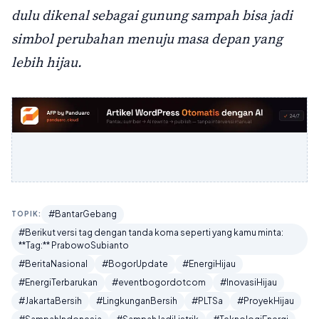
dulu dikenal sebagai gunung sampah bisa jadi
simbol perubahan menuju masa depan yang
lebih hijau.
#BantarGebang
TOPIK:
#Berikut versi tag dengan tanda koma seperti yang kamu minta:
**Tag:** PrabowoSubianto
#BeritaNasional
#BogorUpdate
#EnergiHijau
#EnergiTerbarukan
#eventbogordotcom
#InovasiHijau
#JakartaBersih
#LingkunganBersih
#PLTSa
#ProyekHijau