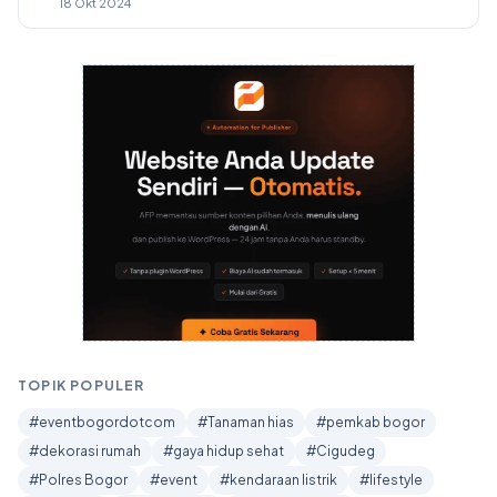
18 Okt 2024
TOPIK POPULER
#eventbogordotcom
#Tanaman hias
#pemkab bogor
#dekorasi rumah
#gaya hidup sehat
#Cigudeg
#Polres Bogor
#event
#kendaraan listrik
#lifestyle