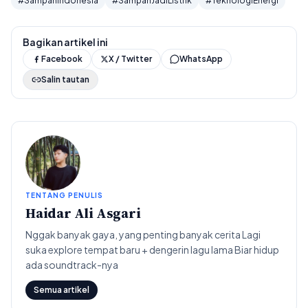
#SampahIndonesia
#SampahJadiListrik
#TeknologiEnergi
Bagikan artikel ini
Facebook
X / Twitter
WhatsApp
Salin tautan
TENTANG PENULIS
Haidar Ali Asgari
Nggak banyak gaya, yang penting banyak cerita Lagi
suka explore tempat baru + dengerin lagu lama Biar hidup
ada soundtrack-nya
Semua artikel