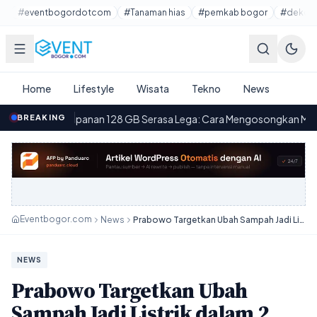
Lewati ke konten utama
#eventbogordotcom
#Tanaman hias
#pemkab bogor
#dekora
Home
Lifestyle
Wisata
Tekno
News
panan 128 GB Serasa Lega: Cara Mengosongkan Memori HP yang Pen
BREAKING
Eventbogor.com
News
Prabowo Targetkan Ubah Sampah Jadi Listrik dalam 2 Tahun, Bantar Gebang Jadi Fokus Utama
NEWS
Prabowo Targetkan Ubah
Sampah Jadi Listrik dalam 2