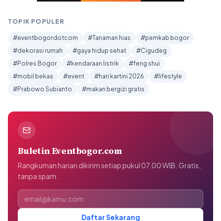
TOPIK POPULER
#eventbogordotcom
#Tanaman hias
#pemkab bogor
#dekorasi rumah
#gaya hidup sehat
#Cigudeg
#Polres Bogor
#kendaraan listrik
#feng shui
#mobil bekas
#event
#hari kartini 2026
#lifestyle
#Prabowo Subianto
#makan bergizi gratis
Buletin Eventbogor.com
Rangkuman harian dikirim setiap pukul 07.00 WIB. Gratis,
tanpa spam.
Alamat email
Daftar Sekarang