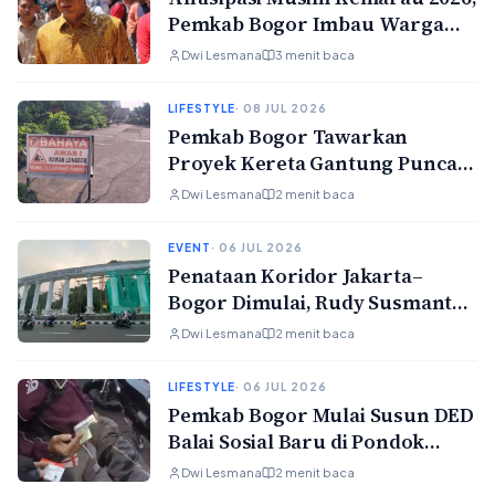
Pemkab Bogor Imbau Warga
Hemat Air dan Waspadai
Dwi Lesmana
3 menit baca
Kebakaran
LIFESTYLE
· 08 JUL 2026
Pemkab Bogor Tawarkan
Proyek Kereta Gantung Puncak
ke Investor Tanpa Gunakan
Dwi Lesmana
2 menit baca
APBD
EVENT
· 06 JUL 2026
Penataan Koridor Jakarta–
Bogor Dimulai, Rudy Susmanto
Minta Warga Tak Andalkan
Dwi Lesmana
2 menit baca
Gotong Royong Saja
LIFESTYLE
· 06 JUL 2026
Pemkab Bogor Mulai Susun DED
Balai Sosial Baru di Pondok
Rajeg
Dwi Lesmana
2 menit baca