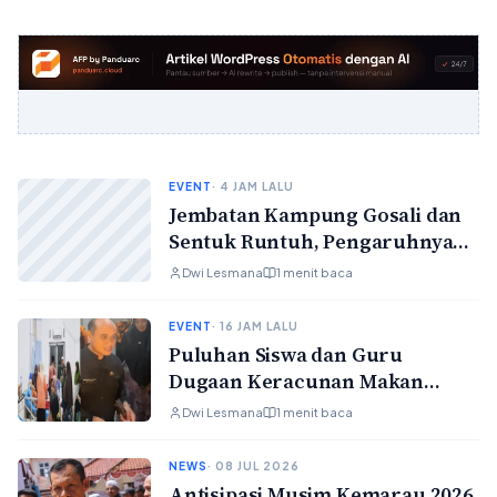
EVENT
· 4 JAM LALU
Jembatan Kampung Gosali dan
Sentuk Runtuh, Pengaruhnya
pada Warga dan Harapan
Dwi Lesmana
1 menit baca
Pemerintah
EVENT
· 16 JAM LALU
Puluhan Siswa dan Guru
Dugaan Keracunan Makan
Bergizi Gratis di Bogor
Dwi Lesmana
1 menit baca
NEWS
· 08 JUL 2026
Antisipasi Musim Kemarau 2026,