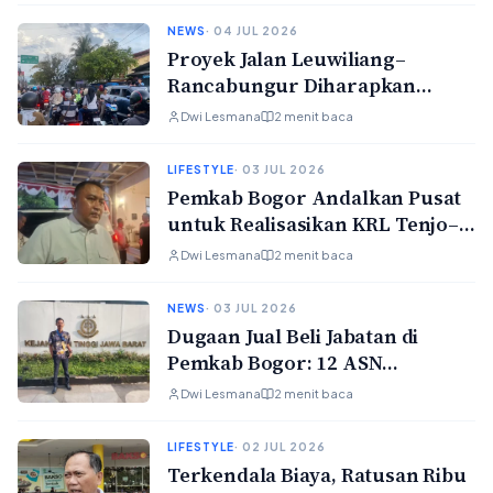
NEWS
· 04 JUL 2026
Proyek Jalan Leuwiliang–
Rancabungur Diharapkan
Selesai demi Atasi Kemacetan
Dwi Lesmana
2 menit baca
Saat Libur Lebaran
LIFESTYLE
· 03 JUL 2026
Pemkab Bogor Andalkan Pusat
untuk Realisasikan KRL Tenjo–
Jasinga
Dwi Lesmana
2 menit baca
NEWS
· 03 JUL 2026
Dugaan Jual Beli Jabatan di
Pemkab Bogor: 12 ASN
Diperiksa, Tuntutan
Dwi Lesmana
2 menit baca
Transparansi Mengemuka
LIFESTYLE
· 02 JUL 2026
Terkendala Biaya, Ratusan Ribu