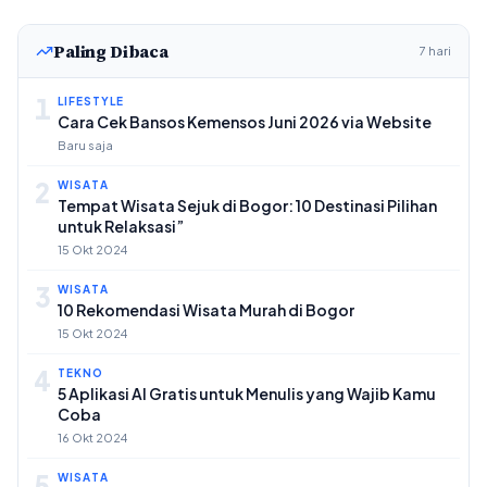
Paling Dibaca
7 hari
1
LIFESTYLE
Cara Cek Bansos Kemensos Juni 2026 via Website
Baru saja
2
WISATA
Tempat Wisata Sejuk di Bogor: 10 Destinasi Pilihan
untuk Relaksasi”
15 Okt 2024
3
WISATA
10 Rekomendasi Wisata Murah di Bogor
15 Okt 2024
4
TEKNO
5 Aplikasi AI Gratis untuk Menulis yang Wajib Kamu
Coba
16 Okt 2024
5
WISATA