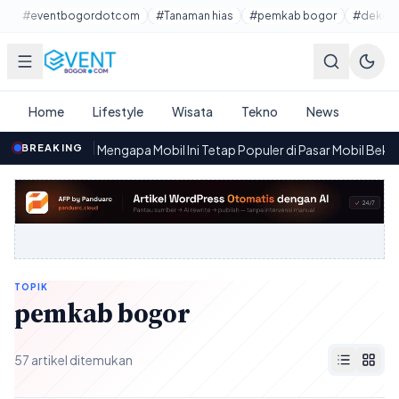
Lewati ke konten utama
#eventbogordotcom
#Tanaman hias
#pemkab bogor
#dekora
Home
Lifestyle
Wisata
Tekno
News
iesel 2014: Mengapa Mobil Ini Tetap Populer di Pasar Mobil Bekas
BREAKING
·
TOPIK
pemkab bogor
57 artikel ditemukan