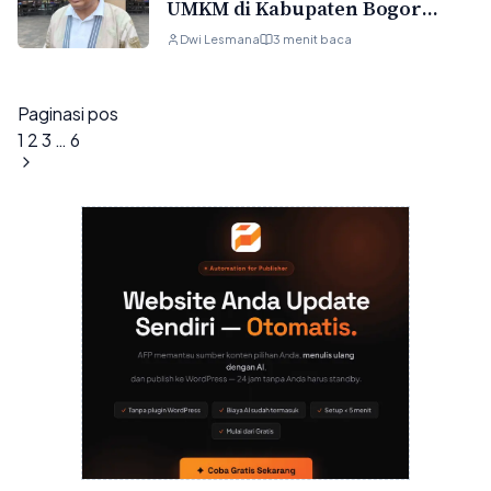
UMKM di Kabupaten Bogor
Belum Kantongi Sertifikat Halal
Dwi Lesmana
3 menit baca
Paginasi pos
1
2
3
…
6