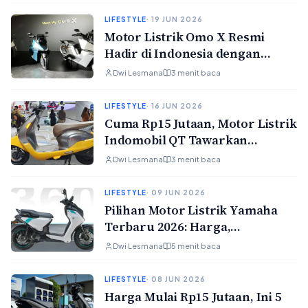
LIFESTYLE
· 19 JUN 2026
Motor Listrik Omo X Resmi
Hadir di Indonesia dengan
Teknologi Self-Balancing dan
Dwi Lesmana
3 menit baca
Jarak Tempuh 260 Km
LIFESTYLE
· 16 JUN 2026
Cuma Rp15 Jutaan, Motor Listrik
Indomobil QT Tawarkan
Kepemilikan Baterai Penuh dan
Dwi Lesmana
3 menit baca
Jarak Tempuh Hingga 135 Km
LIFESTYLE
· 09 JUN 2026
Pilihan Motor Listrik Yamaha
Terbaru 2026: Harga,
Spesifikasi, dan Keunggulan
Dwi Lesmana
5 menit baca
LIFESTYLE
· 08 JUN 2026
Harga Mulai Rp15 Jutaan, Ini 5