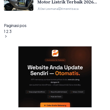
Motor Listrik Terbaik 2026
dengan Performa Tinggi dan
Dwi Lesmana
4 menit baca
Jarak Tempuh Jauh
Paginasi pos
1
2
3