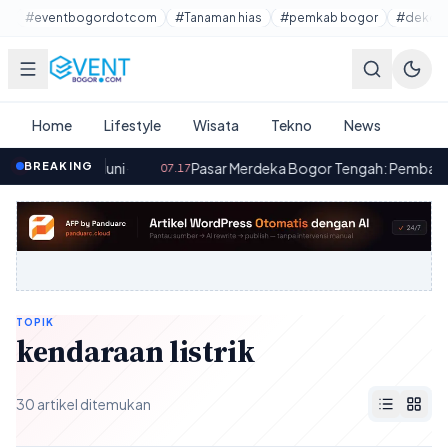
Lewati ke konten utama
#eventbogordotcom
#Tanaman hias
#pemkab bogor
#dekora
Home
Lifestyle
Wisata
Tekno
News
orma Mumpuni
BREAKING
·
Pasar Merdeka Bogor Tengah: Pembangunan 
07.17
TOPIK
kendaraan listrik
30 artikel ditemukan