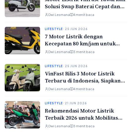
Solusi Swap Baterai Cepat dan
Praktis untuk Pengguna
Dwi Lesmana
4 menit baca
Modern
LIFESTYLE
· 25 JUN 2026
7 Motor Listrik dengan
Kecepatan 80 km/jam untuk
Penggunaan Perkotaan
Dwi Lesmana
3 menit baca
LIFESTYLE
· 25 JUN 2026
VinFast Rilis 3 Motor Listrik
Terbaru di Indonesia, Siapkan
Booking Fee Rp1 Juta
Dwi Lesmana
4 menit baca
LIFESTYLE
· 21 JUN 2026
Rekomendasi Motor Listrik
Terbaik 2026 untuk Mobilitas
Modern di Indonesia
Dwi Lesmana
3 menit baca