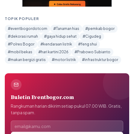
TOPIK POPULER
#eventbogordotcom
#Tanaman hias
#pemkab bogor
#dekorasi rumah
#gaya hidup sehat
#Cigudeg
#Polres Bogor
#kendaraan listrik
#feng shui
#mobil bekas
#hari kartini 2026
#Prabowo Subianto
#makan bergizi gratis
#motor listrik
#infrastruktur bogor
Buletin Eventbogor.com
Rangkuman harian dikirim setiap pukul 07.00 WIB. Gratis,
tanpa spam.
Alamat email