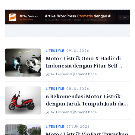
LIFESTYLE
· 09 JUL 2026
Motor Listrik Omo X Hadir di
Indonesia dengan Fitur Self-
Balancing dan Jarak Tempuh
Dwi Lesmana
3 menit baca
260 Km
LIFESTYLE
· 08 JUL 2026
6 Rekomendasi Motor Listrik
dengan Jarak Tempuh Jauh dan
Harga Terjangkau Tahun 2026
Dwi Lesmana
5 menit baca
LIFESTYLE
· 27 JUN 2026
Motor Listrik VinFast Tawarkan