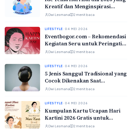
Kreatif dan Menginspirasi
untuk Sekolah dan Kantor
Dwi Lesmana
2 menit baca
LIFESTYLE
· 04 MEI 2026
Eventbogor.com – Rekomendasi
Kegiatan Seru untuk Peringati
Hari Kartini 2026 di Sekolah dan
Dwi Lesmana
2 menit baca
Kantor
LIFESTYLE
· 04 MEI 2026
5 Jenis Sanggul Tradisional yang
Cocok Dikenakan Saat
Peringatan Hari Kartini 2026
Dwi Lesmana
2 menit baca
LIFESTYLE
· 04 MEI 2026
Kumpulan Kartu Ucapan Hari
Kartini 2026 Gratis untuk
Perayaan yang Bermakna
Dwi Lesmana
2 menit baca