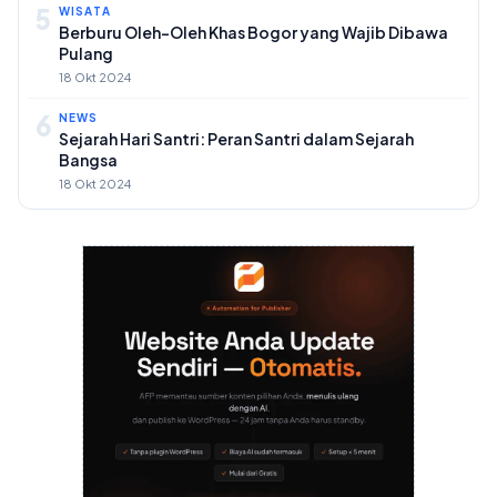
5
WISATA
Berburu Oleh-Oleh Khas Bogor yang Wajib Dibawa
Pulang
18 Okt 2024
6
NEWS
Sejarah Hari Santri: Peran Santri dalam Sejarah
Bangsa
18 Okt 2024