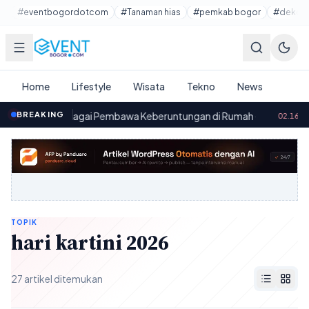
Lewati ke konten utama
#eventbogordotcom
#Tanaman hias
#pemkab bogor
#dekora
Home
Lifestyle
Wisata
Tekno
News
n Hias sebagai Pembawa Keberuntungan di Rumah
BREAKING
·
Direktu
02.16
TOPIK
hari kartini 2026
27 artikel ditemukan