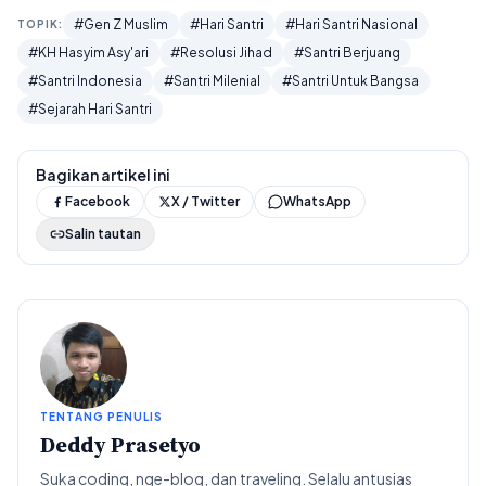
#Gen Z Muslim
#Hari Santri
#Hari Santri Nasional
TOPIK:
#KH Hasyim Asy'ari
#Resolusi Jihad
#Santri Berjuang
#Santri Indonesia
#Santri Milenial
#Santri Untuk Bangsa
#Sejarah Hari Santri
Bagikan artikel ini
Facebook
X / Twitter
WhatsApp
Salin tautan
TENTANG PENULIS
Deddy Prasetyo
Suka coding, nge-blog, dan traveling. Selalu antusias