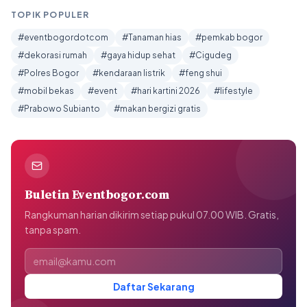
TOPIK POPULER
#eventbogordotcom
#Tanaman hias
#pemkab bogor
#dekorasi rumah
#gaya hidup sehat
#Cigudeg
#Polres Bogor
#kendaraan listrik
#feng shui
#mobil bekas
#event
#hari kartini 2026
#lifestyle
#Prabowo Subianto
#makan bergizi gratis
Buletin Eventbogor.com
Rangkuman harian dikirim setiap pukul 07.00 WIB. Gratis,
tanpa spam.
Alamat email
Daftar Sekarang