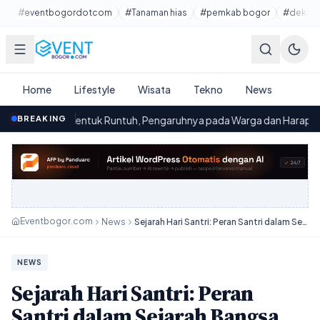
Lewati ke konten utama
#eventbogordotcom
#Tanaman hias
#pemkab bogor
#dekora
Home
Lifestyle
Wisata
Tekno
News
ntuk Runtuh, Pengaruhnya pada Warga dan Harapan Pemerintah
BREAKING
·
Eventbogor.com
News
Sejarah Hari Santri: Peran Santri dalam Sejarah Bangsa
NEWS
Sejarah Hari Santri: Peran
Santri dalam Sejarah Bangsa