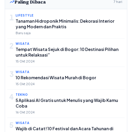
Paling Dibaca
7 hari
1
LIFESTYLE
Tanaman Hidroponik Minimalis: Dekorasi Interior
yang Modern dan Praktis
Baru saja
2
WISATA
Tempat Wisata Sejuk di Bogor: 10 Destinasi Pilihan
untuk Relaksasi”
15 Okt 2024
3
WISATA
10 Rekomendasi Wisata Murah di Bogor
15 Okt 2024
4
TEKNO
5 Aplikasi AI Gratis untuk Menulis yang Wajib Kamu
Coba
16 Okt 2024
5
WISATA
Wajib di Catat! 10 Festival dan Acara Tahunan di