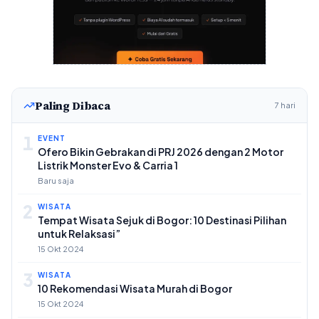
Paling Dibaca
7 hari
1
EVENT
Ofero Bikin Gebrakan di PRJ 2026 dengan 2 Motor
Listrik Monster Evo & Carria 1
Baru saja
2
WISATA
Tempat Wisata Sejuk di Bogor: 10 Destinasi Pilihan
untuk Relaksasi”
15 Okt 2024
3
WISATA
10 Rekomendasi Wisata Murah di Bogor
15 Okt 2024