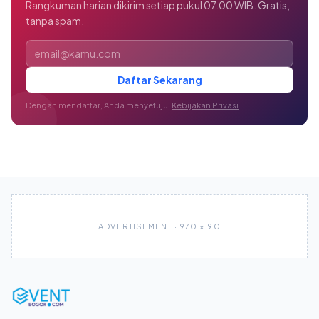
Rangkuman harian dikirim setiap pukul 07.00 WIB. Gratis,
tanpa spam.
Alamat email
Daftar Sekarang
Dengan mendaftar, Anda menyetujui
Kebijakan Privasi
.
ADVERTISEMENT · 970 × 90