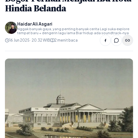
Hindia Belanda
Haidar Ali Asgari
Nggak banyak gaya, yang penting banyak cerita Lagi suka explore
tempat baru + dengerin lagu lama Biar hidup ada soundtrack-nya
16 Jun 2025 · 20.32 WIB
2 menit baca