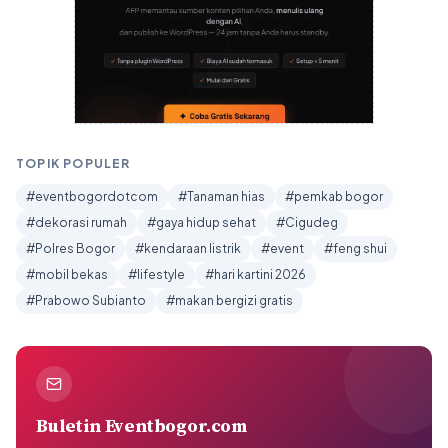
TOPIK POPULER
#eventbogordotcom
#Tanaman hias
#pemkab bogor
#dekorasi rumah
#gaya hidup sehat
#Cigudeg
#Polres Bogor
#kendaraan listrik
#event
#feng shui
#mobil bekas
#lifestyle
#hari kartini 2026
#Prabowo Subianto
#makan bergizi gratis
Buletin Eventbogor.com