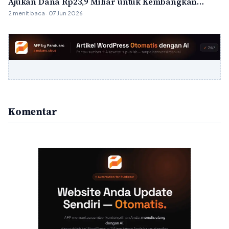
Ajukan Dana Rp23,9 Miliar untuk Kembangkan
Wisata Budaya
2 menit baca · 07 Jun 2026
Komentar