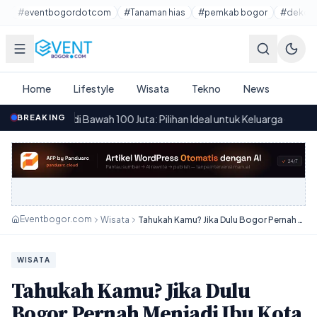
Lewati ke konten utama
#eventbogordotcom
#Tanaman hias
#pemkab bogor
#dekora
Home
Lifestyle
Wisata
Tekno
News
 di Bawah 100 Juta: Pilihan Ideal untuk Keluarga
BREAKING
·
Cara Mudah
12.49
Eventbogor.com
Wisata
Tahukah Kamu? Jika Dulu Bogor Pernah Menjadi Ibu Kota Hindia Belanda
WISATA
Tahukah Kamu? Jika Dulu
Bogor Pernah Menjadi Ibu Kota