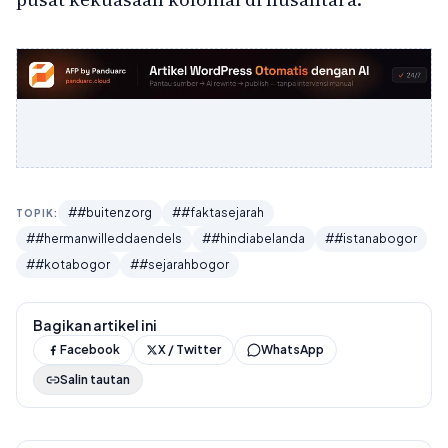
##buitenzorg
##faktasejarah
TOPIK:
##hermanwilleddaendels
##hindiabelanda
##istanabogor
##kotabogor
##sejarahbogor
Bagikan artikel ini
Facebook
X / Twitter
WhatsApp
Salin tautan