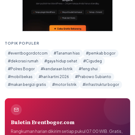
TOPIK POPULER
#eventbogordotcom
#Tanaman hias
#pemkab bogor
#dekorasi rumah
#gaya hidup sehat
#Cigudeg
#Polres Bogor
#kendaraan listrik
#feng shui
#mobil bekas
#hari kartini 2026
#Prabowo Subianto
#makan bergizi gratis
#motor listrik
#infrastruktur bogor
Buletin Eventbogor.com
Rangkuman harian dikirim setiap pukul 07.00 WIB. Gratis,