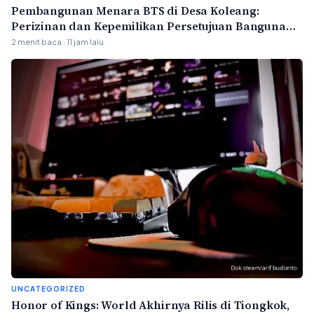
Pembangunan Menara BTS di Desa Koleang:
Perizinan dan Kepemilikan Persetujuan Bangunan
Gedung (PBG)
2 menit baca · 11 jam lalu
UNCATEGORIZED
Honor of Kings: World Akhirnya Rilis di Tiongkok,