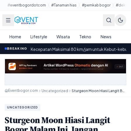
Lewati ke konten utama
#eventbogordotcom
#Tanaman hias
#pemkab bogor
#dekora
Home
Lifestyle
Wisata
Tekno
News
ngan Kecepatan Maksimal 80 km/jam untuk Kebut-kebut yang Stabil
BREAKING
·
Eventbogor.com
Uncategorized
Sturgeon Moon Hiasi Langit Bogor Malam Ini, Jangan Sampai Kelewatan
UNCATEGORIZED
Sturgeon Moon Hiasi Langit
Bogor Malam Ini, Jangan