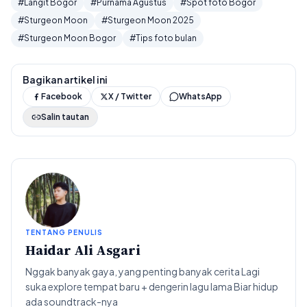
#Langit Bogor
#Purnama Agustus
#Spot foto Bogor
#Sturgeon Moon
#Sturgeon Moon 2025
#Sturgeon Moon Bogor
#Tips foto bulan
Bagikan artikel ini
Facebook
X / Twitter
WhatsApp
Salin tautan
TENTANG PENULIS
Haidar Ali Asgari
Nggak banyak gaya, yang penting banyak cerita Lagi
suka explore tempat baru + dengerin lagu lama Biar hidup
ada soundtrack-nya