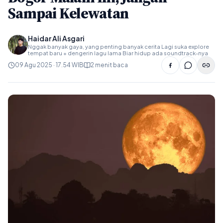
Sampai Kelewatan
Haidar Ali Asgari
Nggak banyak gaya, yang penting banyak cerita Lagi suka explore
tempat baru + dengerin lagu lama Biar hidup ada soundtrack-nya
09 Agu 2025 · 17.54 WIB
2 menit baca