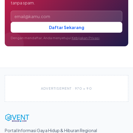
tanpa spam.
Alamat email
Daftar Sekarang
Dengan mendaftar, Anda menyetujui
Kebijakan Privasi
.
ADVERTISEMENT · 970 × 90
Portal Informasi Gaya Hidup & Hiburan Regional