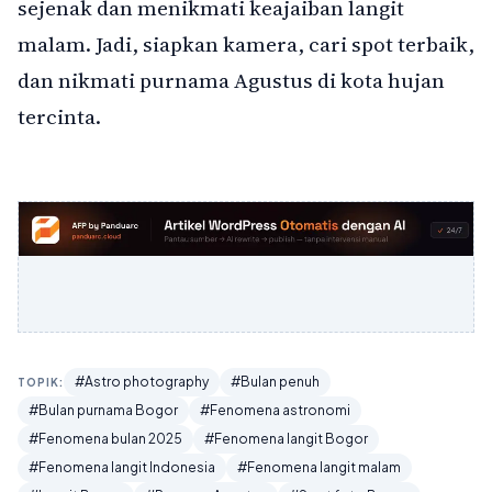
sejenak dan menikmati keajaiban langit
malam. Jadi, siapkan kamera, cari spot terbaik,
dan nikmati purnama Agustus di kota hujan
tercinta.
#Astro photography
#Bulan penuh
TOPIK:
#Bulan purnama Bogor
#Fenomena astronomi
#Fenomena bulan 2025
#Fenomena langit Bogor
#Fenomena langit Indonesia
#Fenomena langit malam