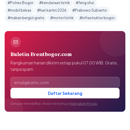
#Polres Bogor
#kendaraan listrik
#feng shui
#mobil bekas
#hari kartini 2026
#Prabowo Subianto
#makan bergizi gratis
#motor listrik
#infrastruktur bogor
Buletin Eventbogor.com
Rangkuman harian dikirim setiap pukul 07.00 WIB. Gratis,
tanpa spam.
Alamat email
Daftar Sekarang
Dengan mendaftar, Anda menyetujui
Kebijakan Privasi
.