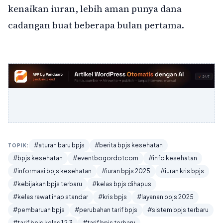
kenaikan iuran, lebih aman punya dana
cadangan buat beberapa bulan pertama.
#aturan baru bpjs
#berita bpjs kesehatan
TOPIK:
#bpjs kesehatan
#eventbogordotcom
#info kesehatan
#informasi bpjs kesehatan
#iuran bpjs 2025
#iuran kris bpjs
#kebijakan bpjs terbaru
#kelas bpjs dihapus
#kelas rawat inap standar
#kris bpjs
#layanan bpjs 2025
#pembaruan bpjs
#perubahan tarif bpjs
#sistem bpjs terbaru
#tarif bpjs kelas 1 2 3
#tarif bpjs terbaru