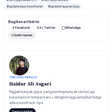
#update bpjs kesehatan
#update layanan bpjs
Bagikan artikel ini
Facebook
X / Twitter
WhatsApp
Salin tautan
TENTANG PENULIS
Haidar Ali Asgari
Nggak banyak gaya, yang penting banyak cerita Lagi
suka explore tempat baru + dengerin lagu lama Biar hidup
ada soundtrack-nya
Semua artikel