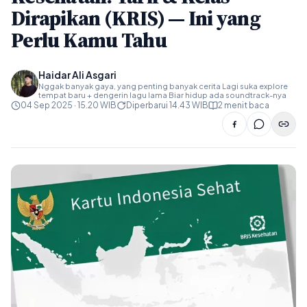
Dirapikan (KRIS) — Ini yang
Perlu Kamu Tahu
Haidar Ali Asgari
Nggak banyak gaya, yang penting banyak cerita Lagi suka explore
tempat baru + dengerin lagu lama Biar hidup ada soundtrack-nya
04 Sep 2025 · 15.20 WIB
Diperbarui 14.43 WIB
2 menit baca