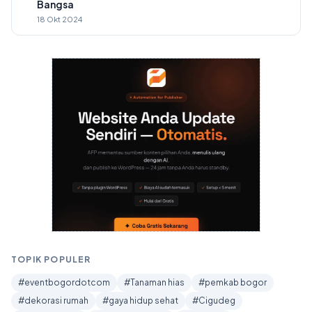
Bangsa
18 Okt 2024
TOPIK POPULER
#eventbogordotcom
#Tanaman hias
#pemkab bogor
#dekorasi rumah
#gaya hidup sehat
#Cigudeg