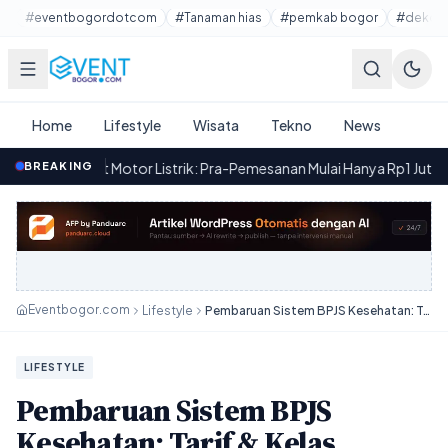
Lewati ke konten utama
#eventbogordotcom
#Tanaman hias
#pemkab bogor
#dekora
Home
Lifestyle
Wisata
Tekno
News
st Motor Listrik: Pra-Pemesanan Mulai Hanya Rp1 Juta
BREAKING
·
Yadea
16.43
Eventbogor.com
Lifestyle
Pembaruan Sistem BPJS Kesehatan: Tarif & Kelas Dirapikan (KRIS) — Ini yang Perlu Kamu Tahu
LIFESTYLE
Pembaruan Sistem BPJS
Kesehatan: Tarif & Kelas