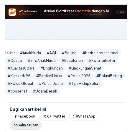
#AnakMuda
#AQI
#Beijing
#beritainternasional
TOPIK:
#Cuaca
#InfoAnakMuda
#kesehatan
#KotaTerkotor
#KualitasUdara
#Lingkungan
#LingkunganSehat
#MaskerN95
#PartikelHalus
#Polusi2025
#PolusiBeijing
#PolusiGlobal
#PolusiUdara
#TipsHidupSehat
#tipssehat
#UdaraBersih
Bagikan artikel ini
Facebook
X / Twitter
WhatsApp
Salin tautan