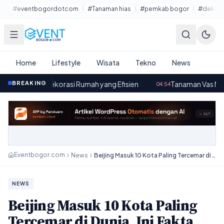
Lewati ke konten utama
#eventbogordotcom
#Tanaman hias
#pemkab bogor
#dekora
Home
Lifestyle
Wisata
Tekno
News
Dekorasi Rumah yang Efisien
BREAKING
·
Tanaman Vas Minimalis Hias: 
04.54
Eventbogor.com
News
Beijing Masuk 10 Kota Paling Tercemar di Dunia, Ini Fakta dan Dampaknya
NEWS
Beijing Masuk 10 Kota Paling
Tercemar di Dunia, Ini Fakta