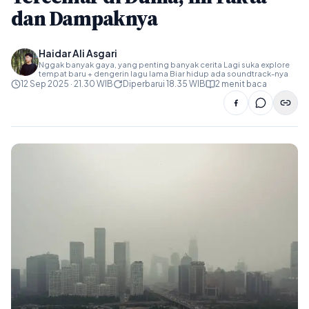
dan Dampaknya
Haidar Ali Asgari
Nggak banyak gaya, yang penting banyak cerita Lagi suka explore
tempat baru + dengerin lagu lama Biar hidup ada soundtrack-nya
12 Sep 2025 · 21.30 WIB
Diperbarui 18.35 WIB
2 menit baca