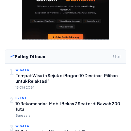
Paling Dibaca
7 hari
1
WISATA
Tempat Wisata Sejuk di Bogor: 10 Destinasi Pilihan
untuk Relaksasi”
15 Okt 2024
2
EVENT
10 Rekomendasi Mobil Bekas 7 Seater di Bawah 200
Juta
Baru saja
3
WISATA