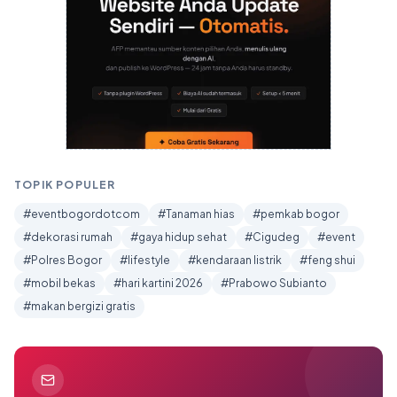
TOPIK POPULER
#eventbogordotcom
#Tanaman hias
#pemkab bogor
#dekorasi rumah
#gaya hidup sehat
#Cigudeg
#event
#Polres Bogor
#lifestyle
#kendaraan listrik
#feng shui
#mobil bekas
#hari kartini 2026
#Prabowo Subianto
#makan bergizi gratis