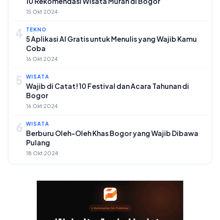
10 Rekomendasi Wisata Murah di Bogor
15 Okt 2024
4
TEKNO
5 Aplikasi AI Gratis untuk Menulis yang Wajib Kamu
Coba
16 Okt 2024
5
WISATA
Wajib di Catat! 10 Festival dan Acara Tahunan di
Bogor
16 Okt 2024
6
WISATA
Berburu Oleh-Oleh Khas Bogor yang Wajib Dibawa
Pulang
18 Okt 2024