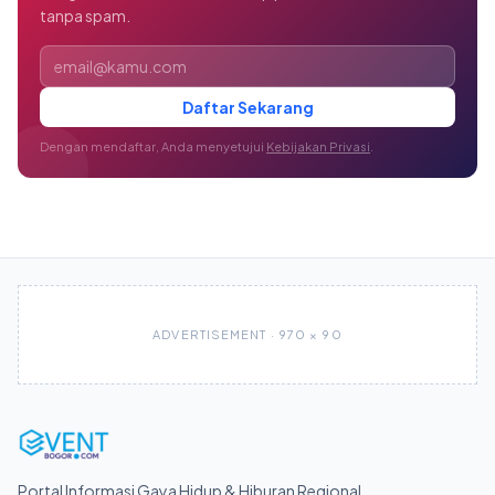
tanpa spam.
Alamat email
Daftar Sekarang
Dengan mendaftar, Anda menyetujui
Kebijakan Privasi
.
ADVERTISEMENT · 970 × 90
Portal Informasi Gaya Hidup & Hiburan Regional