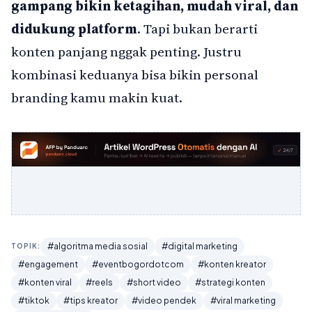
gampang bikin ketagihan, mudah viral, dan
didukung platform
. Tapi bukan berarti
konten panjang nggak penting. Justru
kombinasi keduanya bisa bikin personal
branding kamu makin kuat.
#algoritma media sosial
#digital marketing
TOPIK:
#engagement
#eventbogordotcom
#konten kreator
#konten viral
#reels
#short video
#strategi konten
#tiktok
#tips kreator
#video pendek
#viral marketing