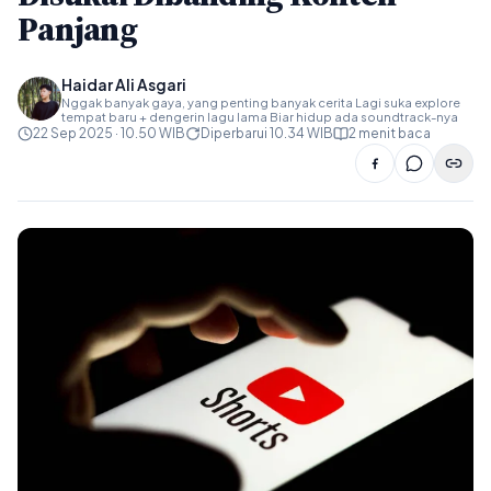
Panjang
Haidar Ali Asgari
Nggak banyak gaya, yang penting banyak cerita Lagi suka explore
tempat baru + dengerin lagu lama Biar hidup ada soundtrack-nya
22 Sep 2025 · 10.50 WIB
Diperbarui 10.34 WIB
2 menit baca