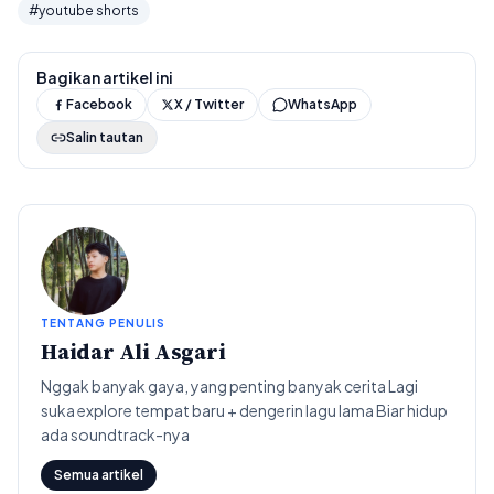
#youtube shorts
Bagikan artikel ini
Facebook
X / Twitter
WhatsApp
Salin tautan
TENTANG PENULIS
Haidar Ali Asgari
Nggak banyak gaya, yang penting banyak cerita Lagi
suka explore tempat baru + dengerin lagu lama Biar hidup
ada soundtrack-nya
Semua artikel