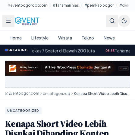
Lewati ke konten utama
#eventbogordotcom
#Tanaman hias
#pemkab bogor
#dekora
Home
Lifestyle
Wisata
Tekno
News
l Bekas 7 Seater di Bawah 200 Juta
BREAKING
·
Tanaman Gantung Minima
08.55
Eventbogor.com
Uncategorized
Kenapa Short Video Lebih Disukai Dibanding Konten Panjang
UNCATEGORIZED
Kenapa Short Video Lebih
Disukai Dibanding Konten