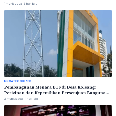
1 menit baca · 3 hari lalu
UNCATEGORIZED
Pembangunan Menara BTS di Desa Koleang:
Perizinan dan Kepemilikan Persetujuan Bangunan
Gedung (PBG)
2 menit baca · 4 hari lalu