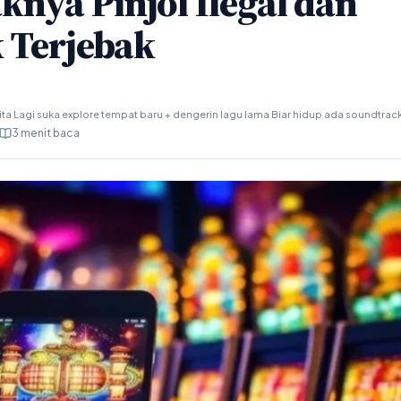
nya Pinjol Ilegal dan
 Terjebak
ta Lagi suka explore tempat baru + dengerin lagu lama Biar hidup ada soundtrac
3 menit baca