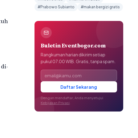
#Prabowo Subianto
#makan bergizi gratis
tuh
Buletin Eventbogor.com
Rangkuman harian dikirim setiap
pukul 07.00 WIB. Gratis, tanpa spam.
di-
Alamat email
Daftar Sekarang
Dengan mendaftar, Anda menyetujui
Kebijakan Privasi
.