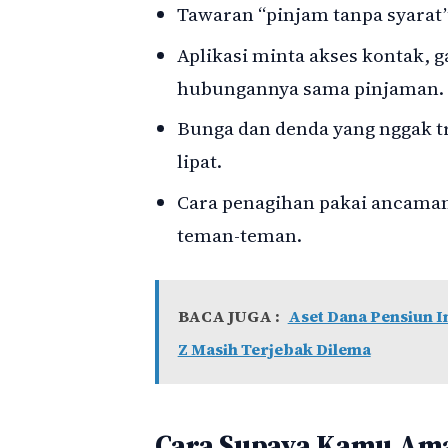
Tawaran “pinjam tanpa syarat
Aplikasi minta akses kontak, g
hubungannya sama pinjaman.
Bunga dan denda yang nggak t
lipat.
Cara penagihan pakai ancaman,
teman-teman.
BACA JUGA :
Aset Dana Pensiun I
Z Masih Terjebak Dilema
Cara Supaya Kamu Aman