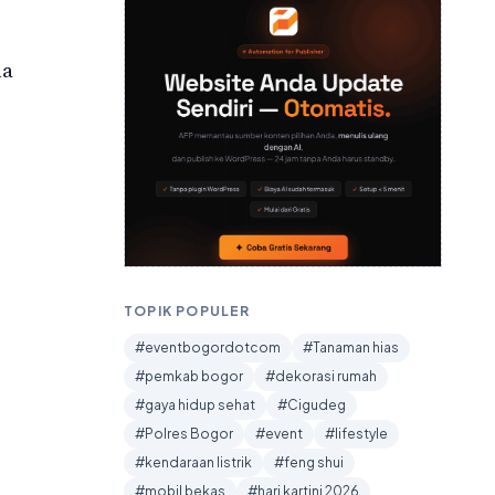
na
TOPIK POPULER
#eventbogordotcom
#Tanaman hias
#pemkab bogor
#dekorasi rumah
#gaya hidup sehat
#Cigudeg
#Polres Bogor
#event
#lifestyle
#kendaraan listrik
#feng shui
#mobil bekas
#hari kartini 2026