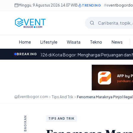
Lewati ke konten utama
Minggu, 9 Agustus 2026
·
14.07 WIB
#eventbogord
TRENDING
Cari berita
Home
Lifestyle
Wisata
Tekno
News
 2026 di Kota Bogor: Menghargai Perjuangan dan Menanamkan Nilai-N
BREAKING
Eventbogor.com
Tips And Trik
Fenomena Maraknya Pinjol Ilegal
BAGIKAN
TIPS AND TRIK