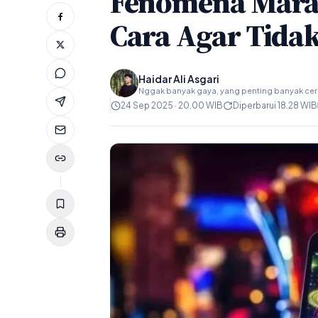
Fenomena Marak
Cara Agar Tidak
Haidar Ali Asgari
Nggak banyak gaya, yang penting banyak ceri
24 Sep 2025 · 20.00 WIB
Diperbarui 18.28 WIB