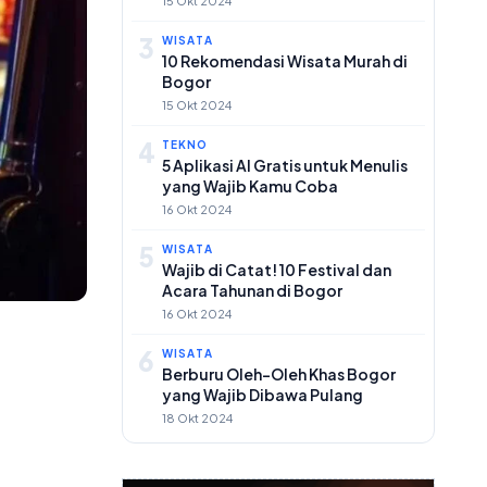
15 Okt 2024
3
WISATA
10 Rekomendasi Wisata Murah di
Bogor
15 Okt 2024
4
TEKNO
5 Aplikasi AI Gratis untuk Menulis
yang Wajib Kamu Coba
16 Okt 2024
5
WISATA
Wajib di Catat! 10 Festival dan
Acara Tahunan di Bogor
16 Okt 2024
6
WISATA
Berburu Oleh-Oleh Khas Bogor
yang Wajib Dibawa Pulang
18 Okt 2024