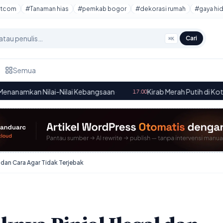
otcom
#Tanaman hias
#pemkab bogor
#dekorasi rumah
#gaya hi
Cari
⌘K
Semua
ilai Kebangsaan
·
Kirab Merah Putih di Kota Bogor: Memperke
17.00
 dan Cara Agar Tidak Terjebak