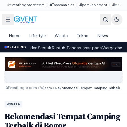
Lewati ke konten utama
#eventbogordotcom
#Tanaman hias
#pemkab bogor
#dekora
Home
Lifestyle
Wisata
Tekno
News
dan Sentuk Runtuh, Pengaruhnya pada Warga dan Harapan Pemerint
BREAKING
Eventbogor.com
Wisata
Rekomendasi Tempat Camping Terbaik di Bogor
WISATA
Rekomendasi Tempat Camping
Terbaik di Bogor