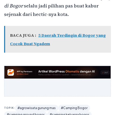
di Bogor
selalu jadi pilihan pas buat kabur
sejenak dari hectic-nya kota.
BACA JUGA :
5 Daerah Terdingin di Bogor yang
Cocok Buat Ngadem
#agrowisata gunung mas
#Camping Bogor
TOPIK:
#camping ground bogor
#camping keluarga bogor