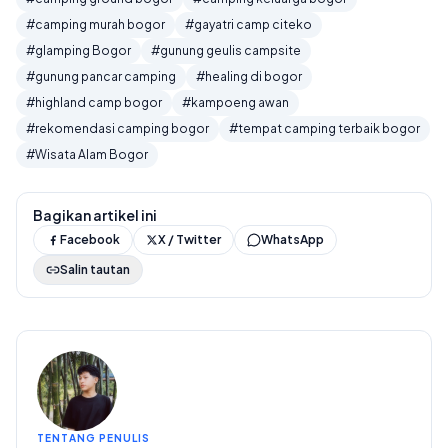
#camping murah bogor
#gayatri camp citeko
#glamping Bogor
#gunung geulis campsite
#gunung pancar camping
#healing di bogor
#highland camp bogor
#kampoeng awan
#rekomendasi camping bogor
#tempat camping terbaik bogor
#Wisata Alam Bogor
Bagikan artikel ini
Facebook
X / Twitter
WhatsApp
Salin tautan
TENTANG PENULIS