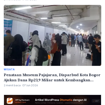
WISATA
Penataan Museum Pajajaran, Disparbud Kota Bogor
Ajukan Dana Rp23,9 Miliar untuk Kembangkan
Wisata Budaya
2 menit baca · 07 Jun 2026