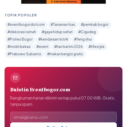
TOPIK POPULER
#eventbogordotcom
#Tanaman hias
#pemkab bogor
#dekorasi rumah
#gaya hidup sehat
#Cigudeg
#Polres Bogor
#kendaraan listrik
#feng shui
#mobil bekas
#event
#hari kartini 2026
#lifestyle
#Prabowo Subianto
#makan bergizi gratis
Buletin Eventbogor.com
Rangkuman harian dikirim setiap pukul 07.00 WIB. Gratis,
tanpa spam.
Alamat email