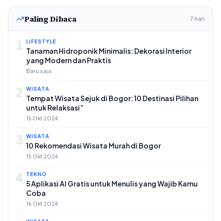
Paling Dibaca
7 hari
1
LIFESTYLE
Tanaman Hidroponik Minimalis: Dekorasi Interior
yang Modern dan Praktis
Baru saja
2
WISATA
Tempat Wisata Sejuk di Bogor: 10 Destinasi Pilihan
untuk Relaksasi”
15 Okt 2024
3
WISATA
10 Rekomendasi Wisata Murah di Bogor
15 Okt 2024
4
TEKNO
5 Aplikasi AI Gratis untuk Menulis yang Wajib Kamu
Coba
16 Okt 2024