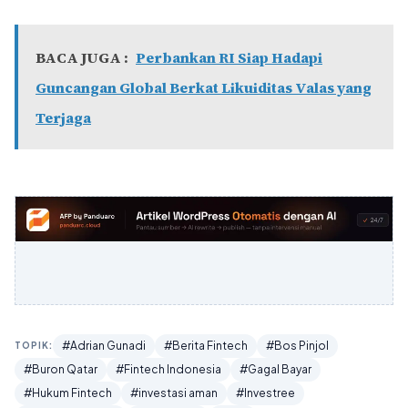
BACA JUGA :
Perbankan RI Siap Hadapi
Guncangan Global Berkat Likuiditas Valas yang
Terjaga
#Adrian Gunadi
#Berita Fintech
#Bos Pinjol
TOPIK:
#Buron Qatar
#Fintech Indonesia
#Gagal Bayar
#Hukum Fintech
#investasi aman
#Investree