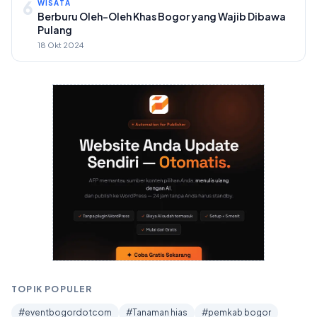
6
WISATA
Berburu Oleh-Oleh Khas Bogor yang Wajib Dibawa
Pulang
18 Okt 2024
TOPIK POPULER
#eventbogordotcom
#Tanaman hias
#pemkab bogor