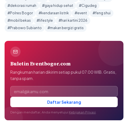
#dekorasi rumah
#gaya hidup sehat
#Cigudeg
#Polres Bogor
#kendaraan listrik
#event
#feng shui
#mobil bekas
#lifestyle
#hari kartini 2026
#Prabowo Subianto
#makan bergizi gratis
Buletin Eventbogor.com
Rangkuman harian dikirim setiap pukul 07.00 WIB. Gratis,
tanpa spam.
Alamat email
Daftar Sekarang
Dengan mendaftar, Anda menyetujui
Kebijakan Privasi
.