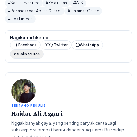
#Kasus Investree
#Kejaksaan
#OJK
#Penangkapan Adrian Gunadi
#Pinjaman Online
#Tips Fintech
Bagikan artikel ini
Facebook
X / Twitter
WhatsApp
Salin tautan
TENTANG PENULIS
Haidar Ali Asgari
Nggak banyak gaya, yang penting banyak cerita Lagi
suka explore tempat baru + dengerin lagu lama Biar hidup
ada soundtrack-nya