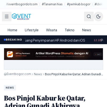
Lewati ke konten utama
#eventbogordotcom
#Tanaman hias
#pemkab bogor
#dekora
Home
Lifestyle
Wisata
Tekno
News
uang Penyimpanan HP Android dan iOS
BREAKING
·
Persoalan Banguna
12.10
Eventbogor.com
News
Bos Pinjol Kabur ke Qatar, Adrian Gunadi Akhirnya Ditangkap!
NEWS
Bos Pinjol Kabur ke Qatar,
Adrian Gunadi Akhirnya