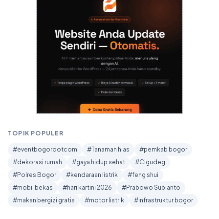
TOPIK POPULER
#eventbogordotcom
#Tanaman hias
#pemkab bogor
#dekorasi rumah
#gaya hidup sehat
#Cigudeg
#Polres Bogor
#kendaraan listrik
#feng shui
#mobil bekas
#hari kartini 2026
#Prabowo Subianto
#makan bergizi gratis
#motor listrik
#infrastruktur bogor