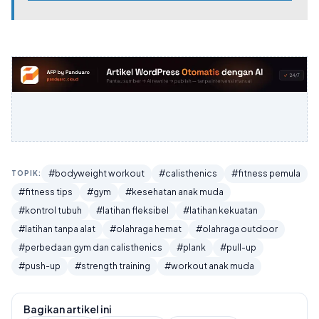
#bodyweight workout
#calisthenics
#fitness pemula
TOPIK:
#fitness tips
#gym
#kesehatan anak muda
#kontrol tubuh
#latihan fleksibel
#latihan kekuatan
#latihan tanpa alat
#olahraga hemat
#olahraga outdoor
#perbedaan gym dan calisthenics
#plank
#pull-up
#push-up
#strength training
#workout anak muda
Bagikan artikel ini