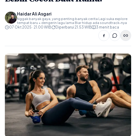
Haidar Ali Asgari
Nggak banyak gaya, yang penting banyak cerita Lagi suka explore
tempat baru + dengerin lagu lama Biar hidup ada soundtrack-nya
07 Okt 2025 · 21.00 WIB
Diperbarui 21.53 WIB
3 menit baca