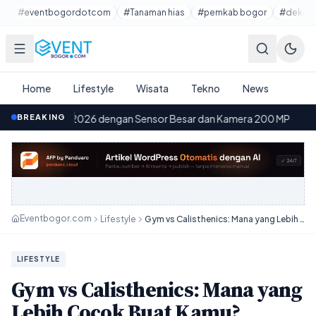
Lewati ke konten utama
#eventbogordotcom
#Tanaman hias
#pemkab bogor
#dekora
Home
Lifestyle
Wisata
Tekno
News
026 dengan Sensor Besar dan Kamera 200 MP
BREAKING
·
Pembangunan 
09.03
Eventbogor.com
Lifestyle
Gym vs Calisthenics: Mana yang Lebih Cocok Buat Kamu?
LIFESTYLE
Gym vs Calisthenics: Mana yang
Lebih Cocok Buat Kamu?