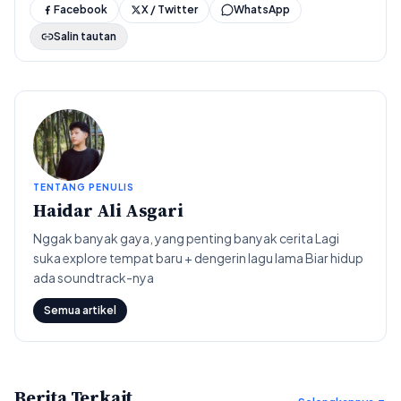
Facebook
X / Twitter
WhatsApp
Salin tautan
TENTANG PENULIS
Haidar Ali Asgari
Nggak banyak gaya, yang penting banyak cerita Lagi
suka explore tempat baru + dengerin lagu lama Biar hidup
ada soundtrack-nya
Semua artikel
Berita Terkait