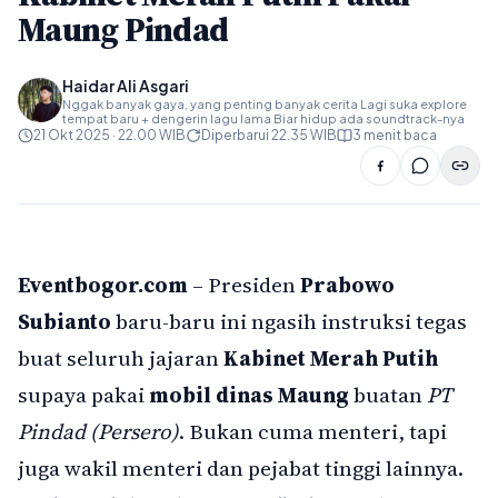
Maung Pindad
Haidar Ali Asgari
Nggak banyak gaya, yang penting banyak cerita Lagi suka explore
tempat baru + dengerin lagu lama Biar hidup ada soundtrack-nya
21 Okt 2025 · 22.00 WIB
Diperbarui 22.35 WIB
3 menit baca
Eventbogor.com
– Presiden
Prabowo
Subianto
baru-baru ini ngasih instruksi tegas
buat seluruh jajaran
Kabinet Merah Putih
supaya pakai
mobil dinas Maung
buatan
PT
Pindad (Persero)
. Bukan cuma menteri, tapi
juga wakil menteri dan pejabat tinggi lainnya.