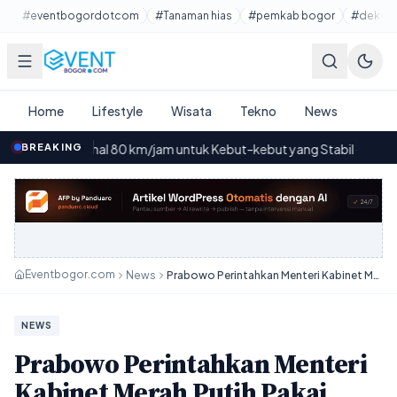
Lewati ke konten utama
#eventbogordotcom
#Tanaman hias
#pemkab bogor
#dekora
Home
Lifestyle
Wisata
Tekno
News
imal 80 km/jam untuk Kebut-kebut yang Stabil
BREAKING
·
Wali Kota B
23.46
Eventbogor.com
News
Prabowo Perintahkan Menteri Kabinet Merah Putih Pakai Maung Pindad
NEWS
Prabowo Perintahkan Menteri
Kabinet Merah Putih Pakai