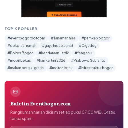
TOPIK POPULER
#eventbogordotcom
#Tanaman hias
#pemkab bogor
#dekorasi rumah
#gaya hidup sehat
#Cigudeg
#Polres Bogor
#kendaraan listrik
#feng shui
#mobil bekas
#hari kartini 2026
#Prabowo Subianto
#makan bergizi gratis
#motor listrik
#infrastruktur bogor
Buletin Eventbogor.com
Rangkuman harian dikirim setiap pukul 07.00 WIB. Gratis,
tanpa spam.