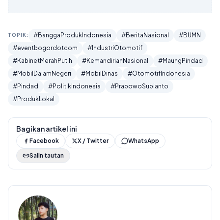
#BanggaProdukIndonesia
#BeritaNasional
#BUMN
TOPIK:
#eventbogordotcom
#IndustriOtomotif
#KabinetMerahPutih
#KemandirianNasional
#MaungPindad
#MobilDalamNegeri
#MobilDinas
#OtomotifIndonesia
#Pindad
#PolitikIndonesia
#PrabowoSubianto
#ProdukLokal
Bagikan artikel ini
Facebook
X / Twitter
WhatsApp
Salin tautan