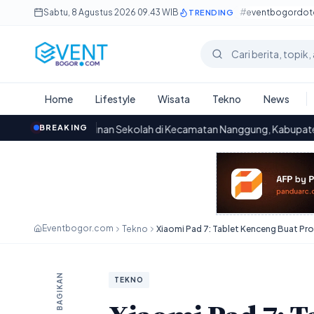
Lewati ke konten utama
Sabtu, 8 Agustus 2026
·
09.43 WIB
#eventbogordo
TRENDING
Cari berita
Home
Lifestyle
Wisata
Tekno
News
n Bangunan Sekolah di Kecamatan Nanggung, Kabupaten Bogor: Kon
BREAKING
Eventbogor.com
Tekno
BAGIKAN
TEKNO