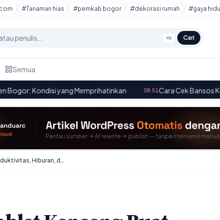
tcom
#Tanaman hias
#pemkab bogor
#dekorasi rumah
#gaya hid
Cari
⌘K
Semua
disi yang Memprihatinkan
·
Cara Cek Bansos Kemensos Juni 
08.51
Xiaomi Pad 7: Tablet Kenceng Buat Produktivitas, Hiburan, dan Kreativitas Anak Muda