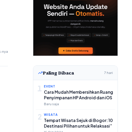
k-nya
Paling Dibaca
7 hari
1
EVENT
Cara Mudah Membersihkan Ruang
Penyimpanan HP Android dan iOS
Baru saja
2
WISATA
Tempat Wisata Sejuk di Bogor: 10
Destinasi Pilihan untuk Relaksasi”