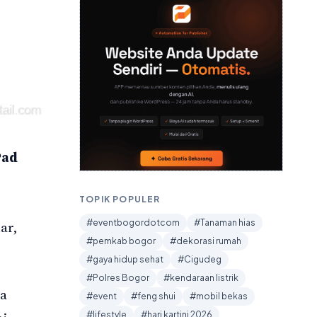
Pad
TOPIK POPULER
#eventbogordotcom
#Tanaman hias
ar,
#pemkab bogor
#dekorasi rumah
#gaya hidup sehat
#Cigudeg
#Polres Bogor
#kendaraan listrik
ya
#event
#feng shui
#mobil bekas
#lifestyle
#hari kartini 2026