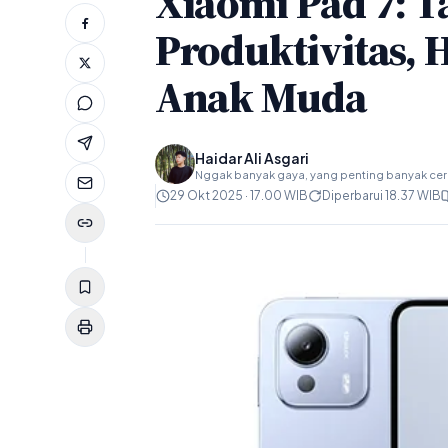
Xiaomi Pad 7: T
Produktivitas, 
Anak Muda
Haidar Ali Asgari
Nggak banyak gaya, yang penting banyak ceri
29 Okt 2025 · 17.00 WIB
Diperbarui 18.37 WIB