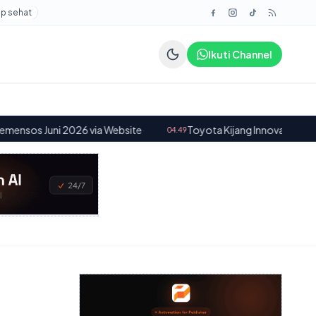
up sehat
Ikuti Channel
2026 via Website
·
Toyota Kijang Innova V Diesel 2014: Menga
04.49