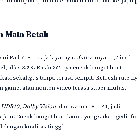
uli tampilan, ini tablet bukan cuma alat kerja, ta
n Mata Betah
mi Pad 7 tentu aja layarnya. Ukurannya 11,2 inci
el, alias 3.2K. Rasio 3:2-nya cocok banget buat
kasi sekaligus tanpa terasa sempit. Refresh rate-n
ain game, atau nonton video terasa super mulus.
t
HDR10
,
Dolby Vision
, dan warna DCI-P3, jadi
tajam. Cocok banget buat kamu yang suka ngedit fo
 dengan kualitas tinggi.