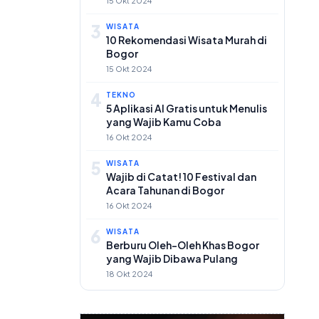
15 Okt 2024
3
WISATA
10 Rekomendasi Wisata Murah di
Bogor
15 Okt 2024
4
TEKNO
5 Aplikasi AI Gratis untuk Menulis
yang Wajib Kamu Coba
16 Okt 2024
5
WISATA
Wajib di Catat! 10 Festival dan
Acara Tahunan di Bogor
16 Okt 2024
6
WISATA
Berburu Oleh-Oleh Khas Bogor
yang Wajib Dibawa Pulang
18 Okt 2024