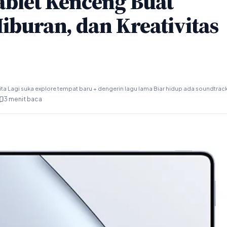
ablet Kenceng Buat
Hiburan, dan Kreativitas
ta Lagi suka explore tempat baru + dengerin lagu lama Biar hidup ada soundtrac
3 menit baca