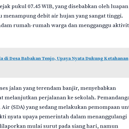
ejak pukul 07.45 WIB, yang disebabkan oleh luapan
 menampung debit air hujan yang sangat tinggi.
endam rumah-rumah warga dan mengganggu aktivit
a di Desa Babakan Tenjo, Upaya Nyata Dukung Ketahanan
kses jalan yang terendam banjir, menyebabkan
at melanjutkan perjalanan ke sekolah. Pemandang
a Air (SDA) yang sedang melakukan pemompaan un
ukti nyata upaya pemerintah dalam menanggulangi
dilaporkan mulai surut pada siang hari, namun