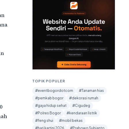
an
ana
an
TOPIK POPULER
#eventbogordotcom
#Tanaman hias
#pemkab bogor
#dekorasi rumah
0
#gaya hidup sehat
#Cigudeg
#Polres Bogor
#kendaraan listrik
mah
#feng shui
#mobil bekas
#hari kartini 2026
#Prabowo Subianto