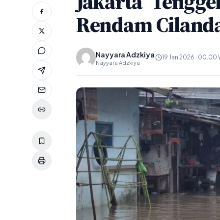
Jakarta ‘Tenggel
Rendam Cilanda
Nayyara Adzkiya
19 Jan 2026 · 00.00
Nayyara Adzkiya