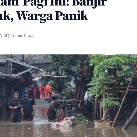
am’ Pagi Ini! Banjir
k, Warga Panik
 WIB
2 menit baca