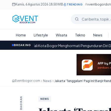
Lewati ke konten utama
Kamis, 6 Agustus 2026
·
18.50 WIB
#eventbogordo
TRENDING
Cari berita
Home
Lifestyle
Wisata
Tekno
News
Wali Kota Bogor Menghormati Pengunduran Diri Direktur Umum Perum
BREAKING
Eventbogor.com
News
BAGIKAN
NEWS