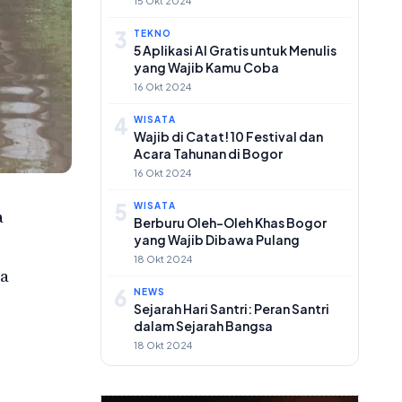
15 Okt 2024
3
TEKNO
5 Aplikasi AI Gratis untuk Menulis
yang Wajib Kamu Coba
16 Okt 2024
4
WISATA
Wajib di Catat! 10 Festival dan
Acara Tahunan di Bogor
16 Okt 2024
5
WISATA
a
Berburu Oleh-Oleh Khas Bogor
yang Wajib Dibawa Pulang
18 Okt 2024
ta
6
NEWS
Sejarah Hari Santri: Peran Santri
dalam Sejarah Bangsa
18 Okt 2024