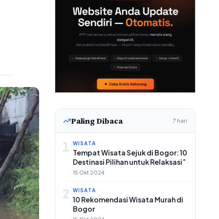
Paling Dibaca
7 hari
1
WISATA
Tempat Wisata Sejuk di Bogor: 10
Destinasi Pilihan untuk Relaksasi”
15 Okt 2024
2
WISATA
10 Rekomendasi Wisata Murah di
Bogor