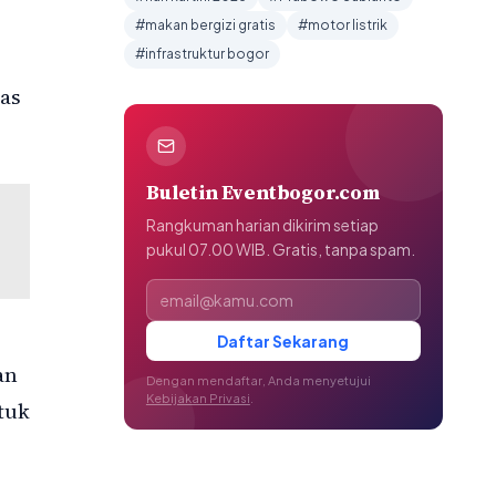
#makan bergizi gratis
#motor listrik
#infrastruktur bogor
as
Buletin Eventbogor.com
Rangkuman harian dikirim setiap
pukul 07.00 WIB. Gratis, tanpa spam.
Alamat email
Daftar Sekarang
an
Dengan mendaftar, Anda menyetujui
Kebijakan Privasi
.
tuk