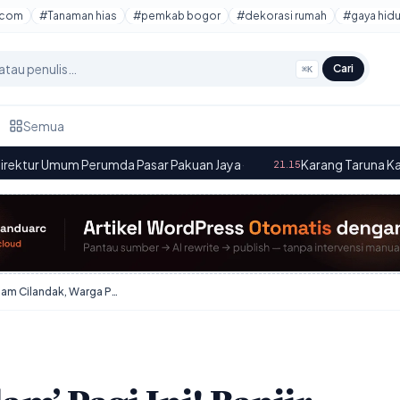
tcom
#Tanaman hias
#pemkab bogor
#dekorasi rumah
#gaya hid
Cari
⌘K
Semua
da Pasar Pakuan Jaya
·
Karang Taruna Kabupaten Bogor: M
21.15
Jakarta ‘Tenggelam’ Pagi Ini! Banjir Rendam Cilandak, Warga Panik