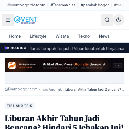
Lewati ke konten utama
#eventbogordotcom
#Tanaman hias
#pemkab bogor
#dekora
Home
Lifestyle
Wisata
Tekno
News
ak Tempuh Terjauh: Pilihan Ideal untuk Perjalanan Jauh
BREAKING
·
Kirab 
19.30
Eventbogor.com
Tips And Trik
Liburan Akhir Tahun Jadi Bencana? Hindari 5 Jebakan Ini!
TIPS AND TRIK
Liburan Akhir Tahun Jadi
Bencana? Hindari 5 Jebakan Ini!