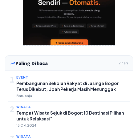
Paling Dibaca
7 hari
1
EVENT
Pembangunan Sekolah Rakyat di Jasinga Bogor
Terus Dikebut, Upah Pekerja Masih Menunggak
Baru saja
2
WISATA
Tempat Wisata Sejuk di Bogor: 10 Destinasi Pilihan
untuk Relaksasi”
15 Okt 2024
WISATA