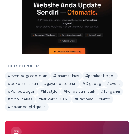
TOPIK POPULER
#eventbogordotcom
#Tanaman hias
#pemkab bogor
#dekorasi rumah
#gaya hidup sehat
#Cigudeg
#event
#Polres Bogor
#lifestyle
#kendaraan listrik
#feng shui
#mobil bekas
#hari kartini 2026
#Prabowo Subianto
#makan bergizi gratis