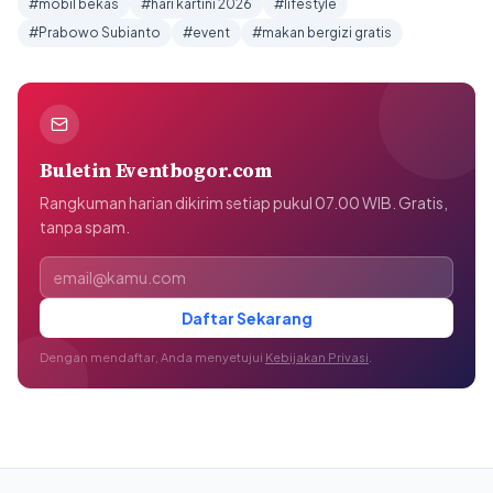
#mobil bekas
#hari kartini 2026
#lifestyle
#Prabowo Subianto
#event
#makan bergizi gratis
Buletin Eventbogor.com
Rangkuman harian dikirim setiap pukul 07.00 WIB. Gratis,
tanpa spam.
Alamat email
Daftar Sekarang
Dengan mendaftar, Anda menyetujui
Kebijakan Privasi
.