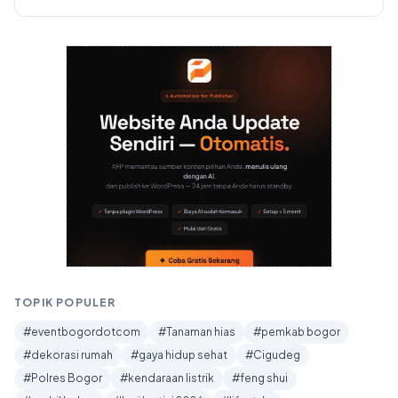
TOPIK POPULER
#eventbogordotcom
#Tanaman hias
#pemkab bogor
#dekorasi rumah
#gaya hidup sehat
#Cigudeg
#Polres Bogor
#kendaraan listrik
#feng shui