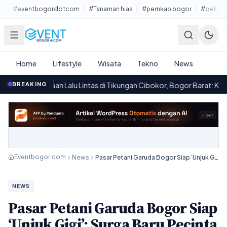
Lewati ke konten utama
#eventbogordotcom
#Tanaman hias
#pemkab bogor
#dekora
Home
Lifestyle
Wisata
Tekno
News
n Lalu Lintas di Tikungan Cibokor, Bogor Barat: Korban Tewas dan T
BREAKING
Eventbogor.com
News
Pasar Petani Garuda Bogor Siap ‘Unjuk Gigi’: Surga Baru Pecinta Tanaman!
NEWS
Pasar Petani Garuda Bogor Siap
‘Unjuk Gigi’: Surga Baru Pecinta