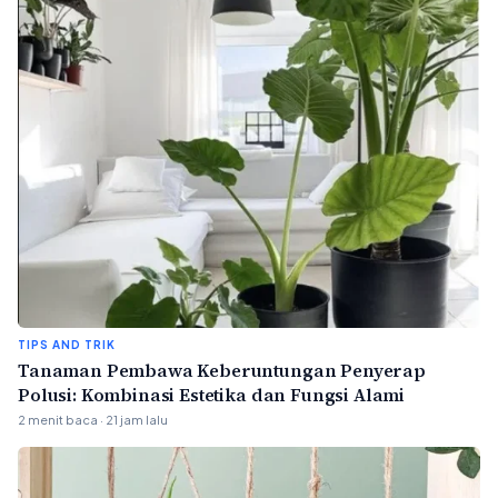
TIPS AND TRIK
Tanaman Pembawa Keberuntungan Penyerap
Polusi: Kombinasi Estetika dan Fungsi Alami
2 menit baca · 21 jam lalu