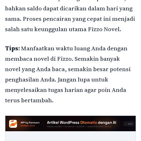
bahkan saldo dapat dicarikan dalam hari yang
sama. Proses pencairan yang cepat ini menjadi
salah satu keunggulan utama Fizzo Novel.
Tips:
Manfaatkan waktu luang Anda dengan
membaca novel di Fizzo. Semakin banyak
novel yang Anda baca, semakin besar potensi
penghasilan Anda. Jangan lupa untuk
menyelesaikan tugas harian agar poin Anda
terus bertambah.