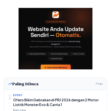
Paling Dibaca
7 hari
1
EVENT
Ofero Bikin Gebrakan di PRJ 2026 dengan 2 Motor
Listrik Monster Evo & Carria 1
Baru saja