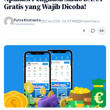
Gratis yang Wajib Dicoba!
Putra Kristianto
21 Jan 2026 · 06.33 WIB
3 menit baca
Putra Kristianto