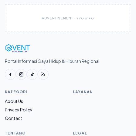
ADVERTISEMENT · 970 × 90
Portal Informasi Gaya Hidup & Hiburan Regional
KATEGORI
LAYANAN
About Us
Privacy Policy
Contact
TENTANG
LEGAL