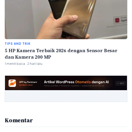
TIPS AND TRIK
5 HP Kamera Terbaik 2026 dengan Sensor Besar
dan Kamera 200 MP
1 menit baca · 2 hari lalu
Komentar