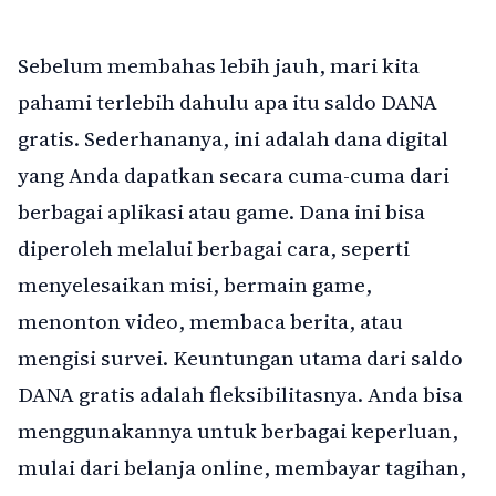
Sebelum membahas lebih jauh, mari kita
pahami terlebih dahulu apa itu saldo DANA
gratis. Sederhananya, ini adalah dana digital
yang Anda dapatkan secara cuma-cuma dari
berbagai aplikasi atau game. Dana ini bisa
diperoleh melalui berbagai cara, seperti
menyelesaikan misi, bermain game,
menonton video, membaca berita, atau
mengisi survei. Keuntungan utama dari saldo
DANA gratis adalah fleksibilitasnya. Anda bisa
menggunakannya untuk berbagai keperluan,
mulai dari belanja online, membayar tagihan,