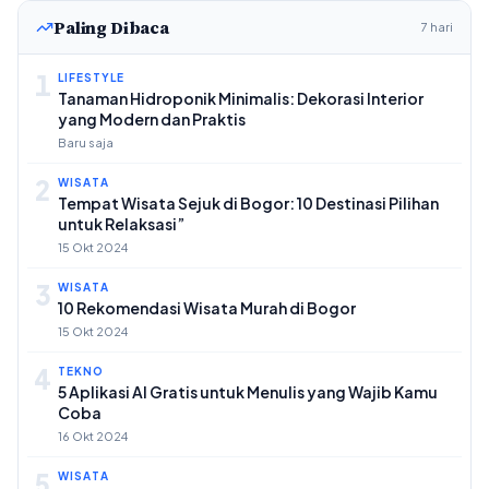
Paling Dibaca
7 hari
1
LIFESTYLE
Tanaman Hidroponik Minimalis: Dekorasi Interior
yang Modern dan Praktis
Baru saja
2
WISATA
Tempat Wisata Sejuk di Bogor: 10 Destinasi Pilihan
untuk Relaksasi”
15 Okt 2024
3
WISATA
10 Rekomendasi Wisata Murah di Bogor
15 Okt 2024
4
TEKNO
5 Aplikasi AI Gratis untuk Menulis yang Wajib Kamu
Coba
16 Okt 2024
5
WISATA