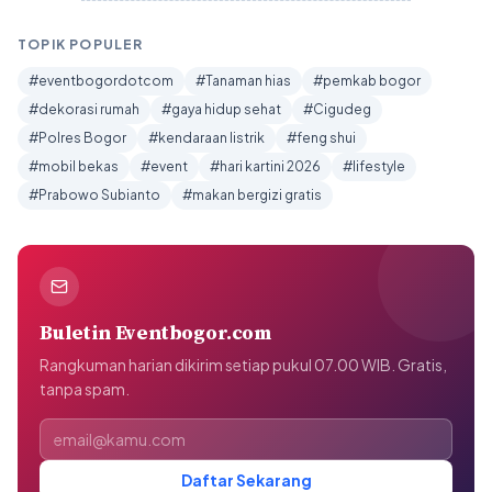
TOPIK POPULER
#eventbogordotcom
#Tanaman hias
#pemkab bogor
#dekorasi rumah
#gaya hidup sehat
#Cigudeg
#Polres Bogor
#kendaraan listrik
#feng shui
#mobil bekas
#event
#hari kartini 2026
#lifestyle
#Prabowo Subianto
#makan bergizi gratis
Buletin Eventbogor.com
Rangkuman harian dikirim setiap pukul 07.00 WIB. Gratis,
tanpa spam.
Alamat email
Daftar Sekarang