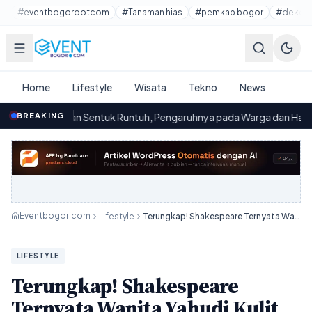
Lewati ke konten utama
#eventbogordotcom
#Tanaman hias
#pemkab bogor
#dekora
Home
Lifestyle
Wisata
Tekno
News
Sentuk Runtuh, Pengaruhnya pada Warga dan Harapan Pemerintah
BREAKING
·
Eventbogor.com
Lifestyle
Terungkap! Shakespeare Ternyata Wanita Yahudi Kulit Hitam? Buku Baru Gemparkan Dunia Sastra
LIFESTYLE
Terungkap! Shakespeare
Ternyata Wanita Yahudi Kulit