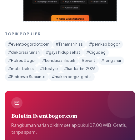
TOPIK POPULER
#eventbogordotcom
#Tanaman hias
#pemkab bogor
#dekorasi rumah
#gaya hidup sehat
#Cigudeg
#Polres Bogor
#kendaraan listrik
#event
#feng shui
#mobil bekas
#lifestyle
#hari kartini 2026
#Prabowo Subianto
#makan bergizi gratis
Buletin Eventbogor.com
Rangkuman harian dikirim setiap pukul 07.00 WIB. Gratis,
tanpa spam.