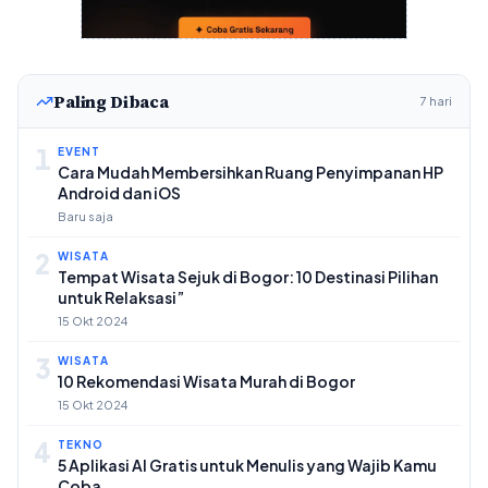
Paling Dibaca
7 hari
1
EVENT
Cara Mudah Membersihkan Ruang Penyimpanan HP
Android dan iOS
Baru saja
2
WISATA
Tempat Wisata Sejuk di Bogor: 10 Destinasi Pilihan
untuk Relaksasi”
15 Okt 2024
3
WISATA
10 Rekomendasi Wisata Murah di Bogor
15 Okt 2024
4
TEKNO
5 Aplikasi AI Gratis untuk Menulis yang Wajib Kamu
Coba