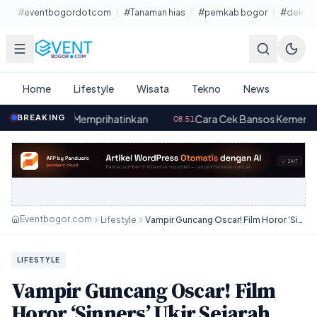
Lewati ke konten utama
#eventbogordotcom
#Tanaman hias
#pemkab bogor
#dekora
Home
Lifestyle
Wisata
Tekno
News
 Memprihatinkan
BREAKING
·
Cara Cek Bansos Kemensos Juni 2026 via 
08.51
Eventbogor.com
Lifestyle
Vampir Guncang Oscar! Film Horor ‘Sinners’ Ukir Sejarah dengan 16 Nominasi!
LIFESTYLE
Vampir Guncang Oscar! Film
Horor ‘Sinners’ Ukir Sejarah