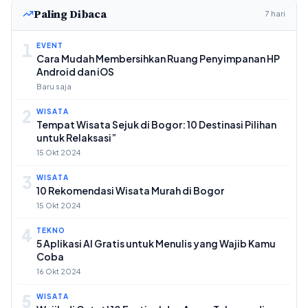
Paling Dibaca
7 hari
1
EVENT
Cara Mudah Membersihkan Ruang Penyimpanan HP
Android dan iOS
Baru saja
2
WISATA
Tempat Wisata Sejuk di Bogor: 10 Destinasi Pilihan
untuk Relaksasi”
15 Okt 2024
3
WISATA
10 Rekomendasi Wisata Murah di Bogor
15 Okt 2024
4
TEKNO
5 Aplikasi AI Gratis untuk Menulis yang Wajib Kamu
Coba
16 Okt 2024
5
WISATA