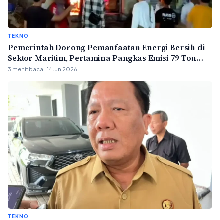
TEKNO
Pemerintah Dorong Pemanfaatan Energi Bersih di
Sektor Maritim, Pertamina Pangkas Emisi 79 Ton
Karbon per Tahun
3 menit baca · 14 Jun 2026
TEKNO