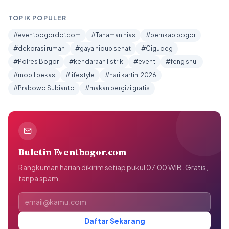
TOPIK POPULER
#eventbogordotcom
#Tanaman hias
#pemkab bogor
#dekorasi rumah
#gaya hidup sehat
#Cigudeg
#Polres Bogor
#kendaraan listrik
#event
#feng shui
#mobil bekas
#lifestyle
#hari kartini 2026
#Prabowo Subianto
#makan bergizi gratis
Buletin Eventbogor.com
Rangkuman harian dikirim setiap pukul 07.00 WIB. Gratis,
tanpa spam.
Alamat email
Daftar Sekarang