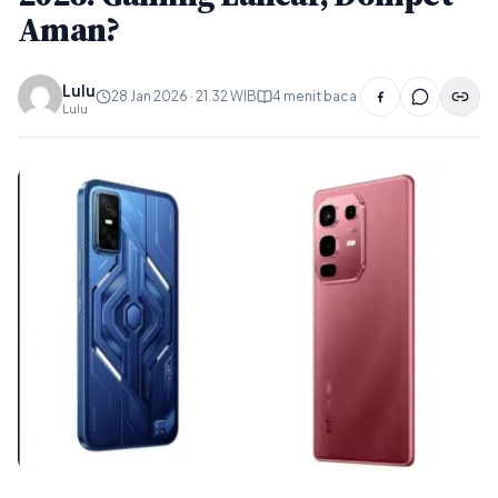
Aman?
Lulu
28 Jan 2026 · 21.32 WIB
4 menit baca
Lulu