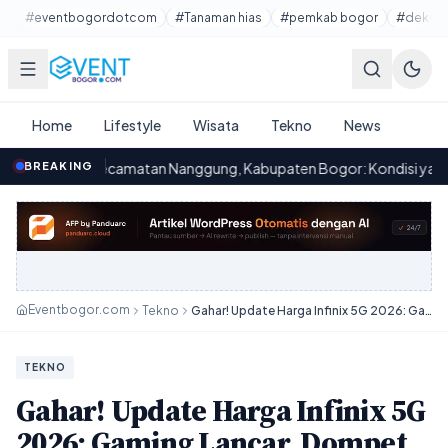
Lewati ke konten utama
#eventbogordotcom
#Tanaman hias
#pemkab bogor
#dekora
Home
Lifestyle
Wisata
Tekno
News
ecamatan Nanggung, Kabupaten Bogor: Kondisi yang Memprihatinka
BREAKING
Eventbogor.com
Tekno
Gahar! Update Harga Infinix 5G 2026: Gaming Lancar, Dompet Aman?
TEKNO
Gahar! Update Harga Infinix 5G
2026: Gaming Lancar, Dompet