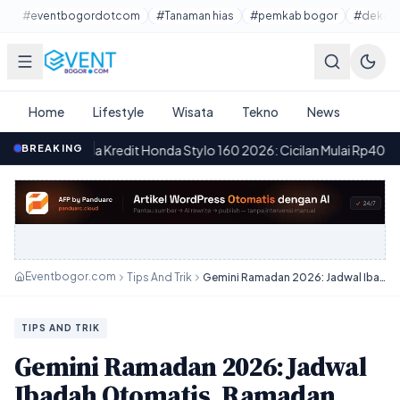
Lewati ke konten utama
#eventbogordotcom
#Tanaman hias
#pemkab bogor
#dekora
Home
Lifestyle
Wisata
Tekno
News
a Kredit Honda Stylo 160 2026: Cicilan Mulai Rp400 Ribuan denga
BREAKING
Eventbogor.com
Tips And Trik
Gemini Ramadan 2026: Jadwal Ibadah Otomatis, Ramadan Lebih Teratur!
TIPS AND TRIK
Gemini Ramadan 2026: Jadwal
Ibadah Otomatis, Ramadan