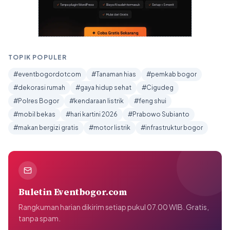
TOPIK POPULER
#eventbogordotcom
#Tanaman hias
#pemkab bogor
#dekorasi rumah
#gaya hidup sehat
#Cigudeg
#Polres Bogor
#kendaraan listrik
#feng shui
#mobil bekas
#hari kartini 2026
#Prabowo Subianto
#makan bergizi gratis
#motor listrik
#infrastruktur bogor
Buletin Eventbogor.com
Rangkuman harian dikirim setiap pukul 07.00 WIB. Gratis,
tanpa spam.