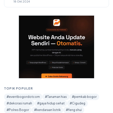
18 Okt 2024
TOPIK POPULER
#eventbogordotcom
#Tanaman hias
#pemkab bogor
#dekorasi rumah
#gaya hidup sehat
#Cigudeg
#Polres Bogor
#kendaraan listrik
#feng shui