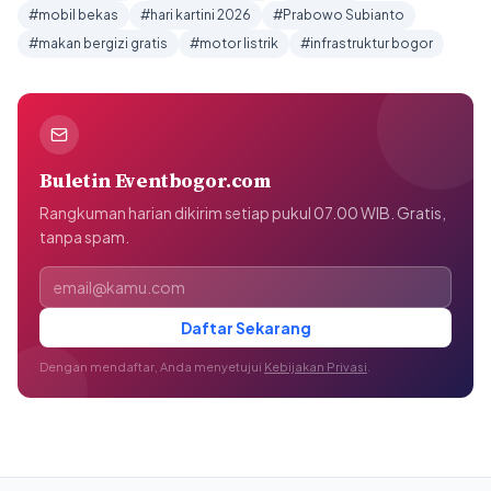
#mobil bekas
#hari kartini 2026
#Prabowo Subianto
#makan bergizi gratis
#motor listrik
#infrastruktur bogor
Buletin Eventbogor.com
Rangkuman harian dikirim setiap pukul 07.00 WIB. Gratis,
tanpa spam.
Alamat email
Daftar Sekarang
Dengan mendaftar, Anda menyetujui
Kebijakan Privasi
.