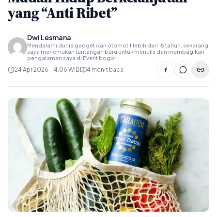
yang “Anti Ribet”
Dwi Lesmana
Mendalami dunia gadget dan otomotif lebih dari 15 tahun, sekarang
saya menemukan tantangan baru untuk menulis dan membagikan
pengalaman saya di Event bogor
24 Apr 2026 · 14.06 WIB
4 menit baca