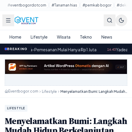
Lewati ke konten utama
#eventbogordotcom
#Tanaman hias
#pemkab bogor
#dekora
Home
Lifestyle
Wisata
Tekno
News
a-Pemesanan Mulai Hanya Rp1 Juta
BREAKING
·
Yadea OSTA dan VELAX U: Mo
16.43
Eventbogor.com
Lifestyle
Menyelamatkan Bumi: Langkah Mudah Hidup Berkelanjutan yang “Anti Ribet”
LIFESTYLE
Menyelamatkan Bumi: Langkah
Mudah Hidup Berkelanjutan