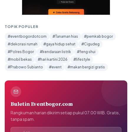
TOPIK POPULER
#eventbogordotcom
#Tanaman hias
#pemkab bogor
#dekorasi rumah
#gaya hidup sehat
#Cigudeg
#Polres Bogor
#kendaraan listrik
#feng shui
#mobil bekas
#hari kartini 2026
#lifestyle
#Prabowo Subianto
#event
#makan bergizi gratis
Buletin Eventbogor.com
Rangkuman harian dikirim setiap pukul 07.00 WIB. Gratis,
tanpa spam.
Alamat email