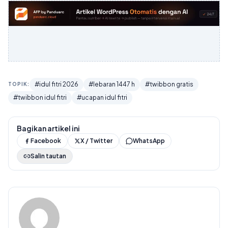
#idul fitri 2026
#lebaran 1447 h
#twibbon gratis
TOPIK:
#twibbon idul fitri
#ucapan idul fitri
Bagikan artikel ini
Facebook
X / Twitter
WhatsApp
Salin tautan