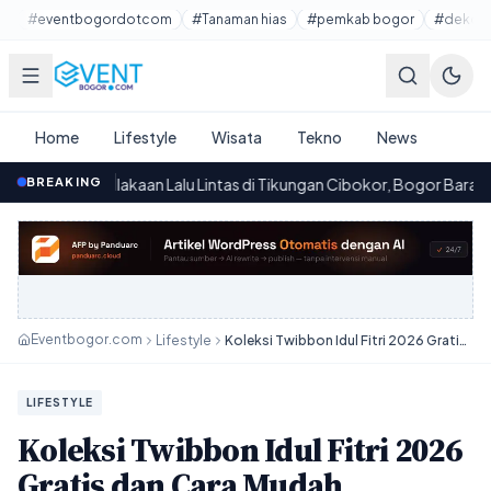
Lewati ke konten utama
#eventbogordotcom
#Tanaman hias
#pemkab bogor
#dekora
Home
Lifestyle
Wisata
Tekno
News
lakaan Lalu Lintas di Tikungan Cibokor, Bogor Barat: Korban Tewas 
BREAKING
Eventbogor.com
Lifestyle
Koleksi Twibbon Idul Fitri 2026 Gratis dan Cara Mudah Memasangnya, Lengkap dengan Ucapan Penuh Makna
LIFESTYLE
Koleksi Twibbon Idul Fitri 2026
Gratis dan Cara Mudah