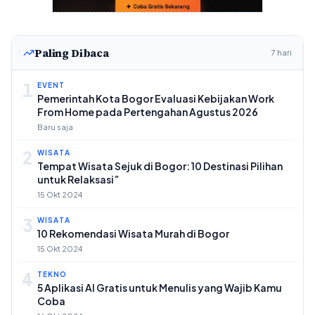
Paling Dibaca
7 hari
1
EVENT
Pemerintah Kota Bogor Evaluasi Kebijakan Work
From Home pada Pertengahan Agustus 2026
Baru saja
2
WISATA
Tempat Wisata Sejuk di Bogor: 10 Destinasi Pilihan
untuk Relaksasi”
15 Okt 2024
3
WISATA
10 Rekomendasi Wisata Murah di Bogor
15 Okt 2024
4
TEKNO
5 Aplikasi AI Gratis untuk Menulis yang Wajib Kamu
Coba