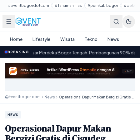
Lewati ke konten utama
#eventbogordotcom
#Tanaman hias
#pemkab bogor
#dekora
Home
Lifestyle
Wisata
Tekno
News
Pasar Merdeka Bogor Tengah: Pembangunan 90% dan Rencana Ope
BREAKING
7
Eventbogor.com
News
Operasional Dapur Makan Bergizi Gratis di Cigudeg Sementara Dihentikan
NEWS
Operasional Dapur Makan
Bergizi Gratis di Cigudeg