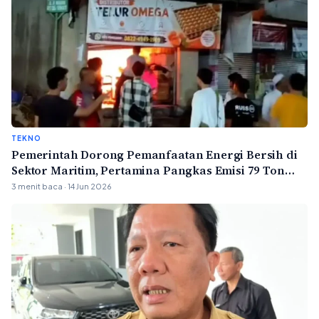
TEKNO
Pemerintah Dorong Pemanfaatan Energi Bersih di
Sektor Maritim, Pertamina Pangkas Emisi 79 Ton
Karbon per Tahun
3 menit baca · 14 Jun 2026