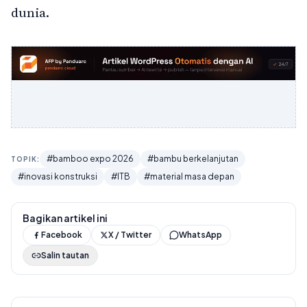
dunia.
#bamboo expo 2026
#bambu berkelanjutan
TOPIK:
#inovasi konstruksi
#ITB
#material masa depan
Bagikan artikel ini
Facebook
X / Twitter
WhatsApp
Salin tautan