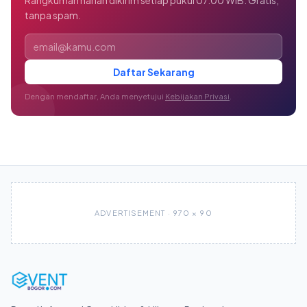
Rangkuman harian dikirim setiap pukul 07.00 WIB. Gratis,
tanpa spam.
Alamat email
Daftar Sekarang
Dengan mendaftar, Anda menyetujui
Kebijakan Privasi
.
ADVERTISEMENT · 970 × 90