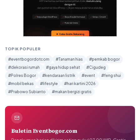
TOPIK POPULER
#eventbogordotcom
#Tanaman hias
#pemkab bogor
#dekorasi rumah
#gaya hidup sehat
#Cigudeg
#Polres Bogor
#kendaraan listrik
#event
#feng shui
#mobil bekas
#lifestyle
#hari kartini 2026
#Prabowo Subianto
#makan bergizi gratis
Buletin Eventbogor.com