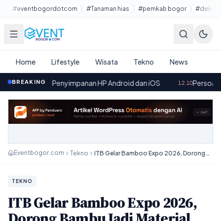
Lewati ke konten utama
#eventbogordotcom
#Tanaman hias
#pemkab bogor
#dekora
Home
Lifestyle
Wisata
Tekno
News
Penyimpanan HP Android dan iOS
BREAKING
·
Persoalan Bangunan Sek
12.10
Eventbogor.com
Tekno
ITB Gelar Bamboo Expo 2026, Dorong Bambu Jadi Material Masa Depan Dunia
TEKNO
ITB Gelar Bamboo Expo 2026,
Dorong Bambu Jadi Material