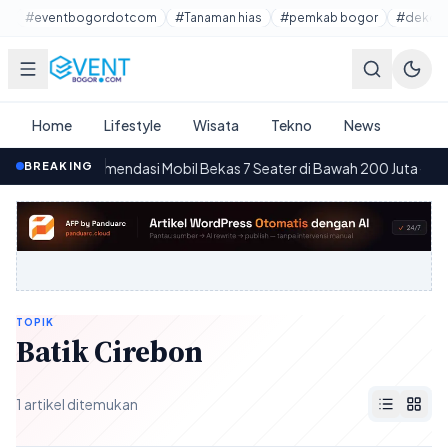
Lewati ke konten utama
#eventbogordotcom
#Tanaman hias
#pemkab bogor
#dekora
Home
Lifestyle
Wisata
Tekno
News
10 Rekomendasi Mobil Bekas 7 Seater di Bawah 200 Juta
BREAKING
·
2.55
08.
TOPIK
Batik Cirebon
1 artikel ditemukan