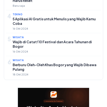
Harus Reset
Baru saja
4
TEKNO
5 Aplikasi AI Gratis untuk Menulis yang Wajib Kamu
Coba
16 Okt 2024
5
WISATA
Wajib di Catat! 10 Festival dan Acara Tahunan di
Bogor
16 Okt 2024
6
WISATA
Berburu Oleh-Oleh Khas Bogor yang Wajib Dibawa
Pulang
18 Okt 2024