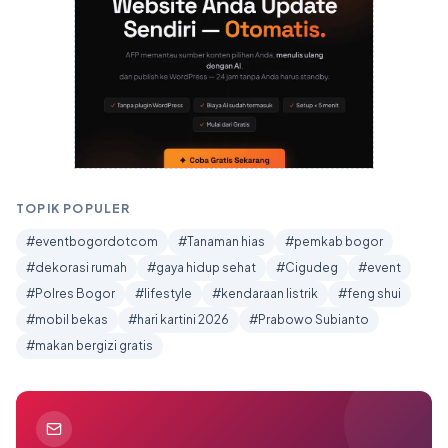
TOPIK POPULER
#eventbogordotcom
#Tanaman hias
#pemkab bogor
#dekorasi rumah
#gaya hidup sehat
#Cigudeg
#event
#Polres Bogor
#lifestyle
#kendaraan listrik
#feng shui
#mobil bekas
#hari kartini 2026
#Prabowo Subianto
#makan bergizi gratis