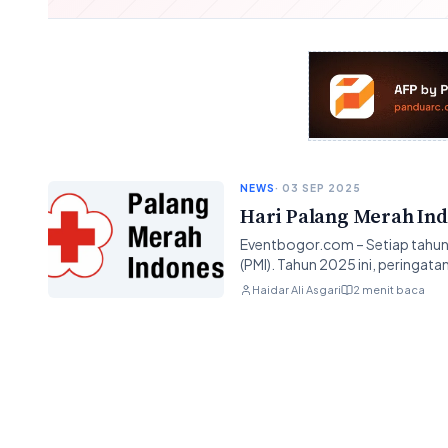
NEWS
· 03 SEP 2025
Hari Palang Merah Ind
Eventbogor.com – Setiap tahun 
(PMI). Tahun 2025 ini, peringata
Haidar Ali Asgari
2 menit baca