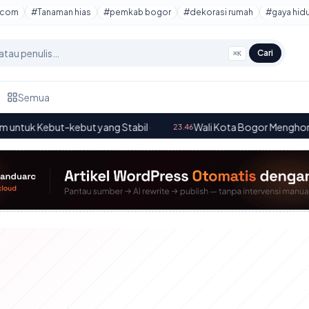
tcom
#Tanaman hias
#pemkab bogor
#dekorasi rumah
#gaya hid
Cari
⌘K
Semua
 Kebut-kebut yang Stabil
·
Wali Kota Bogor Menghormati Pen
23.46