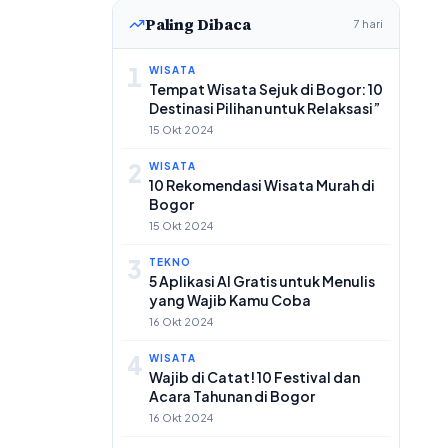
Paling Dibaca
7 hari
1
WISATA
Tempat Wisata Sejuk di Bogor: 10
Destinasi Pilihan untuk Relaksasi”
15 Okt 2024
2
WISATA
10 Rekomendasi Wisata Murah di
Bogor
15 Okt 2024
3
TEKNO
5 Aplikasi AI Gratis untuk Menulis
yang Wajib Kamu Coba
16 Okt 2024
4
WISATA
Wajib di Catat! 10 Festival dan
Acara Tahunan di Bogor
16 Okt 2024