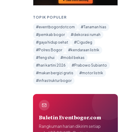
TOPIK POPULER
#eventbogordotcom
#Tanaman hias
#pemkab bogor
#dekorasi rumah
#gaya hidup sehat
#Cigudeg
#Polres Bogor
#kendaraan listrik
#feng shui
#mobil bekas
#hari kartini 2026
#Prabowo Subianto
#makan bergizi gratis
#motor listrik
#infrastruktur bogor
Buletin Eventbogor.com
Rangkuman harian dikirim setiap