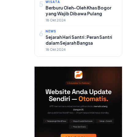
5
WISATA
Berburu Oleh-Oleh Khas Bogor
yang Wajib Dibawa Pulang
18 Okt 2024
6
NEWS
Sejarah Hari Santri: Peran Santri
dalam Sejarah Bangsa
18 Okt 2024