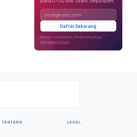
pukul 07.00 WIB. Gratis, tanpa spam.
Alamat email
Daftar Sekarang
Dengan mendaftar, Anda menyetujui
Kebijakan Privasi
.
TENTANG
LEGAL