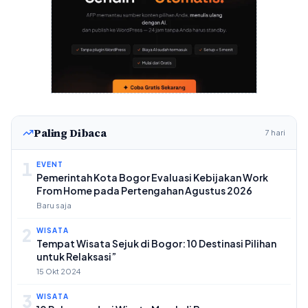
Paling Dibaca
7 hari
1
EVENT
Pemerintah Kota Bogor Evaluasi Kebijakan Work
From Home pada Pertengahan Agustus 2026
Baru saja
2
WISATA
Tempat Wisata Sejuk di Bogor: 10 Destinasi Pilihan
untuk Relaksasi”
15 Okt 2024
3
WISATA