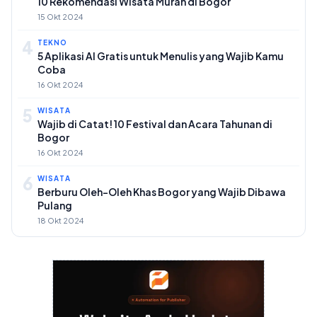
10 Rekomendasi Wisata Murah di Bogor
15 Okt 2024
4
TEKNO
5 Aplikasi AI Gratis untuk Menulis yang Wajib Kamu
Coba
16 Okt 2024
5
WISATA
Wajib di Catat! 10 Festival dan Acara Tahunan di
Bogor
16 Okt 2024
6
WISATA
Berburu Oleh-Oleh Khas Bogor yang Wajib Dibawa
Pulang
18 Okt 2024