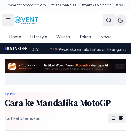
Lewati ke konten utama
#eventbogordotcom
#Tanaman hias
#pemkab bogor
#dekora
Home
Lifestyle
Wisata
Tekno
News
an Agustus 2026
BREAKING
·
Kecelakaan Lalu Lintas di Tikungan Ciboko
21.07
TOPIK
Cara ke Mandalika MotoGP
1 artikel ditemukan