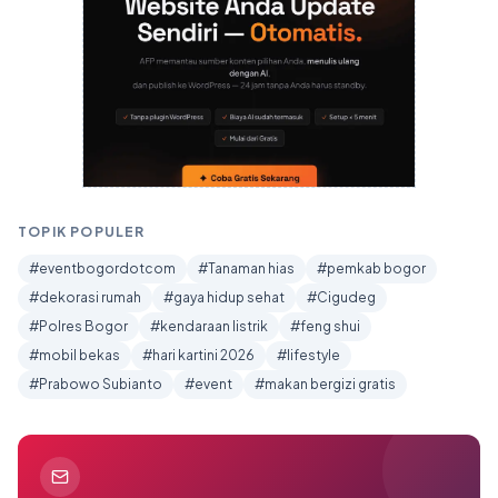
TOPIK POPULER
#eventbogordotcom
#Tanaman hias
#pemkab bogor
#dekorasi rumah
#gaya hidup sehat
#Cigudeg
#Polres Bogor
#kendaraan listrik
#feng shui
#mobil bekas
#hari kartini 2026
#lifestyle
#Prabowo Subianto
#event
#makan bergizi gratis