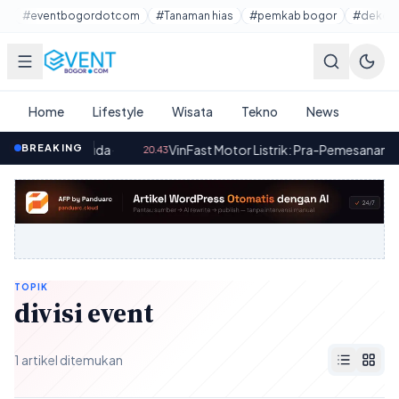
Lewati ke konten utama
#eventbogordotcom
#Tanaman hias
#pemkab bogor
#dekora
Home
Lifestyle
Wisata
Tekno
News
 Depan Pemuda
BREAKING
·
VinFast Motor Listrik: Pra-Pemesanan Mulai 
20.43
TOPIK
divisi event
1 artikel ditemukan