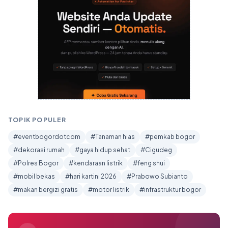
TOPIK POPULER
#eventbogordotcom
#Tanaman hias
#pemkab bogor
#dekorasi rumah
#gaya hidup sehat
#Cigudeg
#Polres Bogor
#kendaraan listrik
#feng shui
#mobil bekas
#hari kartini 2026
#Prabowo Subianto
#makan bergizi gratis
#motor listrik
#infrastruktur bogor