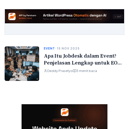
EVENT
· 15 NOV 2025
Apa Itu Jobdesk dalam Event?
Penjelasan Lengkap untuk EO
Pemula hingga Profesional
Deddy Prasetyo
3 menit baca