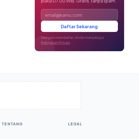
pukul 07.00 WIB. Gratis, tanpa spam.
Alamat email
Daftar Sekarang
Dengan mendaftar, Anda menyetujui
Kebijakan Privasi
.
TENTANG
LEGAL