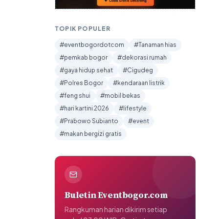
TOPIK POPULER
#eventbogordotcom
#Tanaman hias
#pemkab bogor
#dekorasi rumah
#gaya hidup sehat
#Cigudeg
#Polres Bogor
#kendaraan listrik
#feng shui
#mobil bekas
#hari kartini 2026
#lifestyle
#Prabowo Subianto
#event
#makan bergizi gratis
Buletin Eventbogor.com
Rangkuman harian dikirim setiap