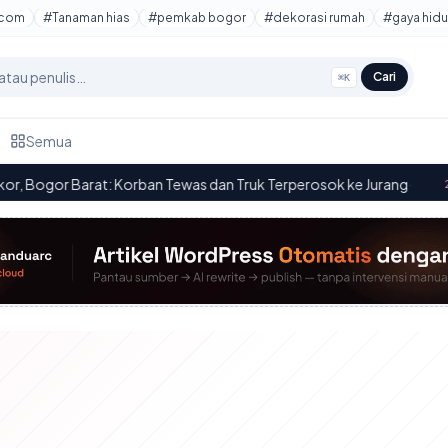
tcom
#Tanaman hias
#pemkab bogor
#dekorasi rumah
#gaya hidu
Cari
⌘K
Semua
or Barat: Korban Tewas dan Truk Terperosok ke Jurang
·
Tana
20.47