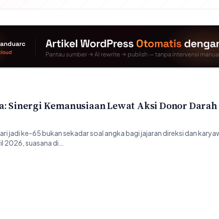
a: Sinergi Kemanusiaan Lewat Aksi Donor Darah
i jadi ke-65 bukan sekadar soal angka bagi jajaran direksi dan kary
il 2026, suasana di…