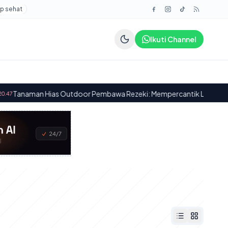
p sehat
Ikuti Channel
man Hias Outdoor Pembawa Rezeki: Mempercantik Lingkungan dan