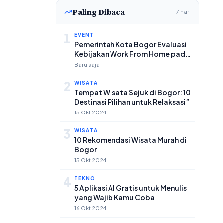
Paling Dibaca
7 hari
1
EVENT
Pemerintah Kota Bogor Evaluasi
Kebijakan Work From Home pada
Pertengahan Agustus 2026
Baru saja
2
WISATA
Tempat Wisata Sejuk di Bogor: 10
Destinasi Pilihan untuk Relaksasi”
15 Okt 2024
3
WISATA
10 Rekomendasi Wisata Murah di
Bogor
15 Okt 2024
4
TEKNO
5 Aplikasi AI Gratis untuk Menulis
yang Wajib Kamu Coba
16 Okt 2024