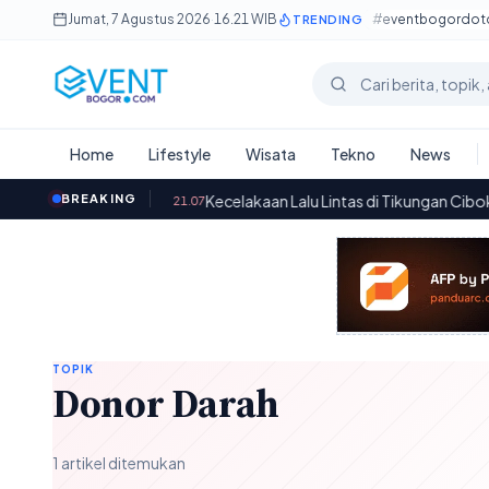
Lewati ke konten utama
Jumat, 7 Agustus 2026
·
16.21 WIB
#eventbogordo
TRENDING
Cari berita
Home
Lifestyle
Wisata
Tekno
News
stus 2026
BREAKING
·
Kecelakaan Lalu Lintas di Tikungan Cibokor, Bog
21.07
TOPIK
Donor Darah
1 artikel ditemukan