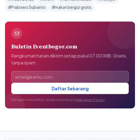
#Prabowo Subianto
#makan bergizi gratis
Buletin Eventbogor.com
Rangkuman harian dikirim setiap pukul 07.00 WIB. Gratis,
tanpa spam.
Alamat email
Daftar Sekarang
Dengan mendaftar, Anda menyetujui
Kebijakan Privasi
.