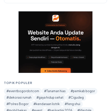
TOPIK POPULER
#eventbogordotcom
#Tanaman hias
#pemkab bogor
#dekorasi rumah
#gaya hidup sehat
#Cigudeg
#Polres Bogor
#kendaraan listrik
#feng shui
#mobil bekas
#event
#hari kartini 2026
#lifestyle