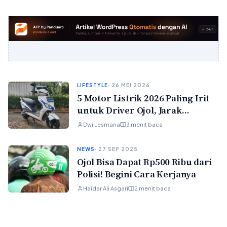
LIFESTYLE
· 26 MEI 2026
5 Motor Listrik 2026 Paling Irit
untuk Driver Ojol, Jarak
Tempuh Tembus 130 Km Sekali
Dwi Lesmana
3 menit baca
Charge
NEWS
· 27 SEP 2025
Ojol Bisa Dapat Rp500 Ribu dari
Polisi! Begini Cara Kerjanya
Haidar Ali Asgari
2 menit baca