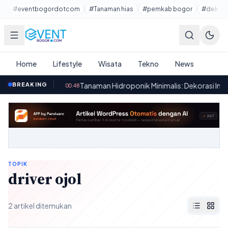
Lewati ke konten utama
#eventbogordotcom
#Tanaman hias
#pemkab bogor
#dekora
Home
Lifestyle
Wisata
Tekno
News
obil Bekas
BREAKING
·
Tanaman Hidroponik Minimalis: Dekorasi Interior
00.48
TOPIK
driver ojol
2 artikel ditemukan