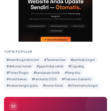
TOPIK POPULER
#eventbogordotcom
#Tanaman hias
#pemkab bogor
#dekorasi rumah
#gaya hidup sehat
#Cigudeg
#Polres Bogor
#kendaraan listrik
#feng shui
#mobil bekas
#hari kartini 2026
#Prabowo Subianto
#makan bergizi gratis
#motor listrik
#infrastruktur bogor