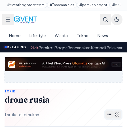
Lewati ke konten utama
#eventbogordotcom
#Tanaman hias
#pemkab bogor
#dekora
Home
Lifestyle
Wisata
Tekno
News
l 2026
BREAKING
·
Pemkot Bogor Rencanakan Kembali Pelaksanaan Ca
04.46
TOPIK
drone rusia
1 artikel ditemukan