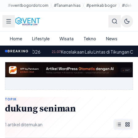
Lewati ke konten utama
#eventbogordotcom
#Tanaman hias
#pemkab bogor
#dekora
Home
Lifestyle
Wisata
Tekno
News
an Agustus 2026
BREAKING
·
Kecelakaan Lalu Lintas di Tikungan Ciboko
21.07
TOPIK
dukung seniman
1 artikel ditemukan