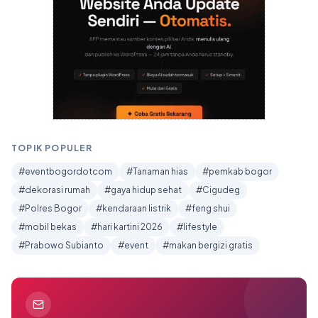
TOPIK POPULER
#eventbogordotcom
#Tanaman hias
#pemkab bogor
#dekorasi rumah
#gaya hidup sehat
#Cigudeg
#Polres Bogor
#kendaraan listrik
#feng shui
#mobil bekas
#hari kartini 2026
#lifestyle
#Prabowo Subianto
#event
#makan bergizi gratis