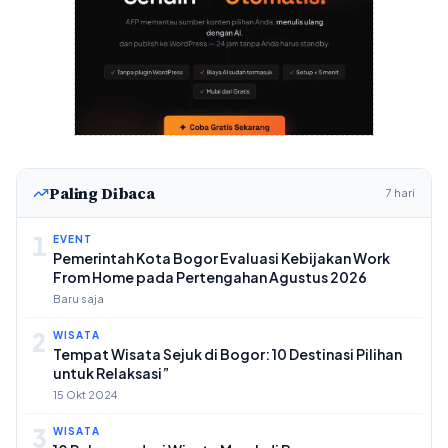
Paling Dibaca
7 hari
1
EVENT
Pemerintah Kota Bogor Evaluasi Kebijakan Work
From Home pada Pertengahan Agustus 2026
Baru saja
2
WISATA
Tempat Wisata Sejuk di Bogor: 10 Destinasi Pilihan
untuk Relaksasi”
15 Okt 2024
3
WISATA