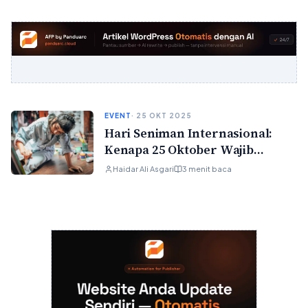
EVENT
· 25 OKT 2025
Hari Seniman Internasional:
Kenapa 25 Oktober Wajib
Dirayain
Haidar Ali Asgari
3 menit baca