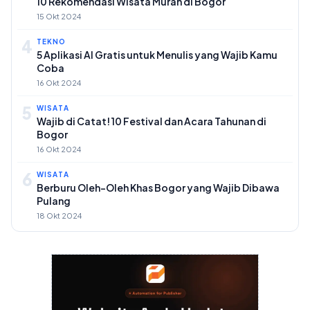
10 Rekomendasi Wisata Murah di Bogor
15 Okt 2024
4
TEKNO
5 Aplikasi AI Gratis untuk Menulis yang Wajib Kamu
Coba
16 Okt 2024
5
WISATA
Wajib di Catat! 10 Festival dan Acara Tahunan di
Bogor
16 Okt 2024
6
WISATA
Berburu Oleh-Oleh Khas Bogor yang Wajib Dibawa
Pulang
18 Okt 2024