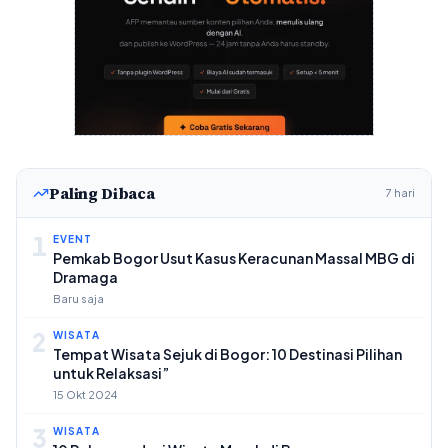
Paling Dibaca
7 hari
1
EVENT
Pemkab Bogor Usut Kasus Keracunan Massal MBG di
Dramaga
Baru saja
2
WISATA
Tempat Wisata Sejuk di Bogor: 10 Destinasi Pilihan
untuk Relaksasi”
15 Okt 2024
3
WISATA