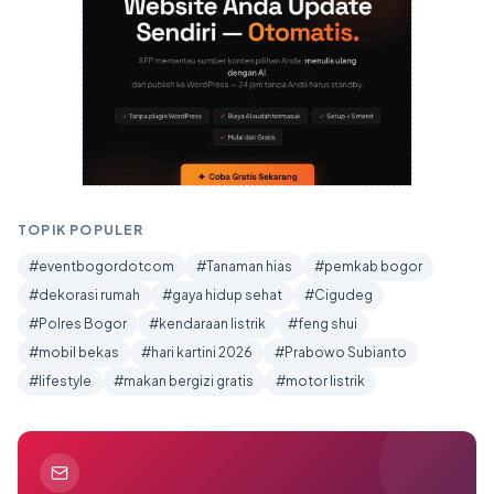
TOPIK POPULER
#eventbogordotcom
#Tanaman hias
#pemkab bogor
#dekorasi rumah
#gaya hidup sehat
#Cigudeg
#Polres Bogor
#kendaraan listrik
#feng shui
#mobil bekas
#hari kartini 2026
#Prabowo Subianto
#lifestyle
#makan bergizi gratis
#motor listrik