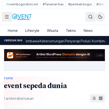
Lewati ke konten utama
#eventbogordotcom
#Tanaman hias
#pemkab bogor
#dekora
Home
Lifestyle
Wisata
Tekno
News
Tanaman Pembawa Keberuntungan Penyerap Polusi: Kombinasi Estet
BREAKING
7
TOPIK
event sepeda dunia
1 artikel ditemukan