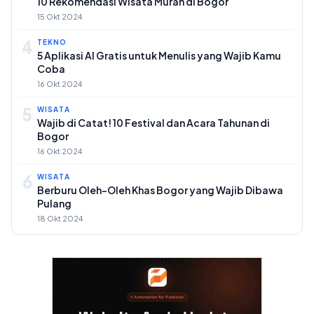
10 Rekomendasi Wisata Murah di Bogor
15 Okt 2024
4
TEKNO
5 Aplikasi AI Gratis untuk Menulis yang Wajib Kamu
Coba
16 Okt 2024
5
WISATA
Wajib di Catat! 10 Festival dan Acara Tahunan di
Bogor
16 Okt 2024
6
WISATA
Berburu Oleh-Oleh Khas Bogor yang Wajib Dibawa
Pulang
18 Okt 2024