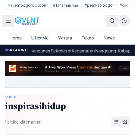
Lewati ke konten utama
#eventbogordotcom
#Tanaman hias
#pemkab bogor
#dekora
Home
Lifestyle
Wisata
Tekno
News
Persoalan Bangunan Sekolah di Kecamatan Nanggung, Kabupaten B
BREAKING
0
TOPIK
inspirasihidup
1 artikel ditemukan