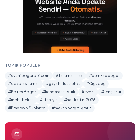
TOPIK POPULER
#eventbogordotcom
#Tanaman hias
#pemkab bogor
#dekorasi rumah
#gaya hidup sehat
#Cigudeg
#Polres Bogor
#kendaraan listrik
#event
#feng shui
#mobil bekas
#lifestyle
#hari kartini 2026
#Prabowo Subianto
#makan bergizi gratis