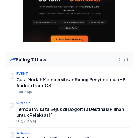
Paling Dibaca
7 hari
1
EVENT
Cara Mudah Membersihkan Ruang Penyimpanan HP
Android dan iOS
Baru saja
2
WISATA
Tempat Wisata Sejuk di Bogor: 10 Destinasi Pilihan
untuk Relaksasi”
15 Okt 2024
3
WISATA