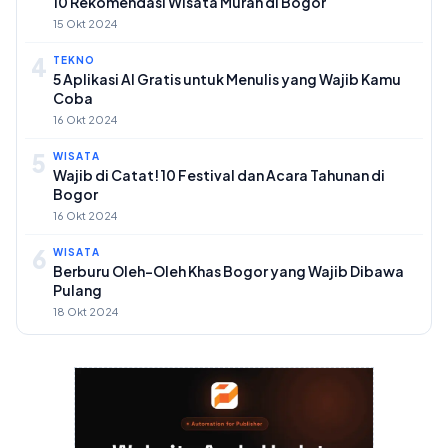
10 Rekomendasi Wisata Murah di Bogor
15 Okt 2024
4
TEKNO
5 Aplikasi AI Gratis untuk Menulis yang Wajib Kamu
Coba
16 Okt 2024
5
WISATA
Wajib di Catat! 10 Festival dan Acara Tahunan di
Bogor
16 Okt 2024
6
WISATA
Berburu Oleh-Oleh Khas Bogor yang Wajib Dibawa
Pulang
18 Okt 2024