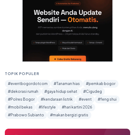
TOPIK POPULER
#eventbogordotcom
#Tanaman hias
#pemkab bogor
#dekorasi rumah
#gaya hidup sehat
#Cigudeg
#Polres Bogor
#kendaraan listrik
#event
#feng shui
#mobil bekas
#lifestyle
#hari kartini 2026
#Prabowo Subianto
#makan bergizi gratis