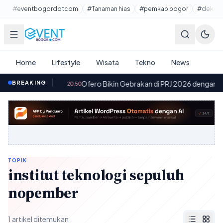
Lewati ke konten utama
#eventbogordotcom
#Tanaman hias
#pemkab bogor
#dekora
Home
Lifestyle
Wisata
Tekno
News
I 9 Gratis
BREAKING
·
Ofero Bikin Gebrakan di PRJ 2026 dengan 2 Motor
20.50
TOPIK
institut teknologi sepuluh
nopember
1 artikel ditemukan