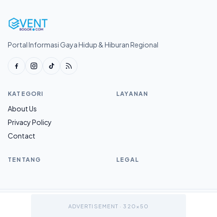
Portal Informasi Gaya Hidup & Hiburan Regional
KATEGORI
LAYANAN
About Us
Privacy Policy
Contact
TENTANG
LEGAL
© 2026 Eventbogor.com.
ADVERTISEMENT · 320×50
v1.0.0
Sitemap
Ke atas