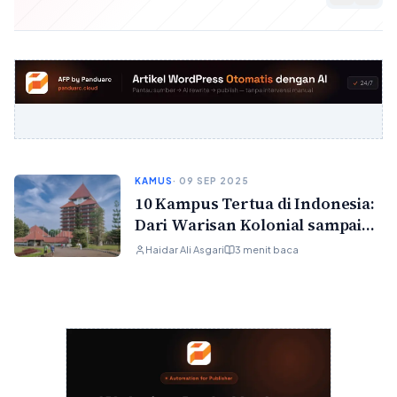
KAMUS
· 09 SEP 2025
10 Kampus Tertua di Indonesia:
Dari Warisan Kolonial sampai
Kampus Kebanggaan Bangsa
Haidar Ali Asgari
3 menit baca