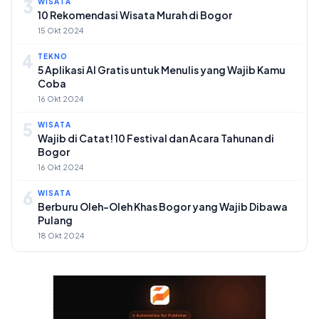
3
WISATA
10 Rekomendasi Wisata Murah di Bogor
15 Okt 2024
4
TEKNO
5 Aplikasi AI Gratis untuk Menulis yang Wajib Kamu
Coba
16 Okt 2024
5
WISATA
Wajib di Catat! 10 Festival dan Acara Tahunan di
Bogor
16 Okt 2024
6
WISATA
Berburu Oleh-Oleh Khas Bogor yang Wajib Dibawa
Pulang
18 Okt 2024