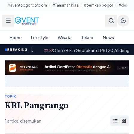
Lewati ke konten utama
#eventbogordotcom
#Tanaman hias
#pemkab bogor
#dekora
Home
Lifestyle
Wisata
Tekno
News
 UI 9 Gratis
BREAKING
·
Ofero Bikin Gebrakan di PRJ 2026 dengan 2 Mot
20.50
TOPIK
KRL Pangrango
1 artikel ditemukan