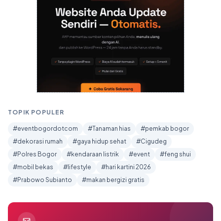
TOPIK POPULER
#eventbogordotcom
#Tanaman hias
#pemkab bogor
#dekorasi rumah
#gaya hidup sehat
#Cigudeg
#Polres Bogor
#kendaraan listrik
#event
#feng shui
#mobil bekas
#lifestyle
#hari kartini 2026
#Prabowo Subianto
#makan bergizi gratis