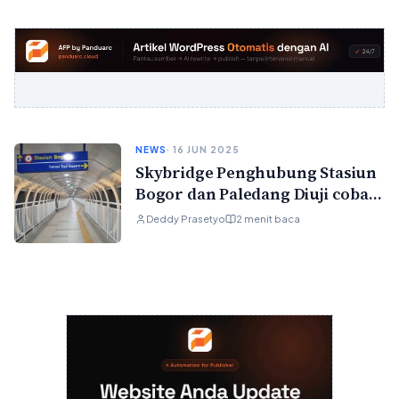
NEWS
· 16 JUN 2025
Skybridge Penghubung Stasiun
Bogor dan Paledang Diuji coba
Hari Ini
Deddy Prasetyo
2 menit baca