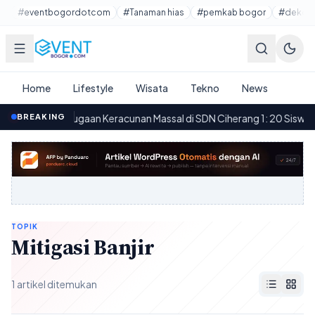
Lewati ke konten utama
#eventbogordotcom
#Tanaman hias
#pemkab bogor
#dekora
Home
Lifestyle
Wisata
Tekno
News
·
BREAKING
Dugaan Keracunan Massal di SDN Ciherang 1: 20 Siswa dan
09.09
TOPIK
Mitigasi Banjir
1 artikel ditemukan