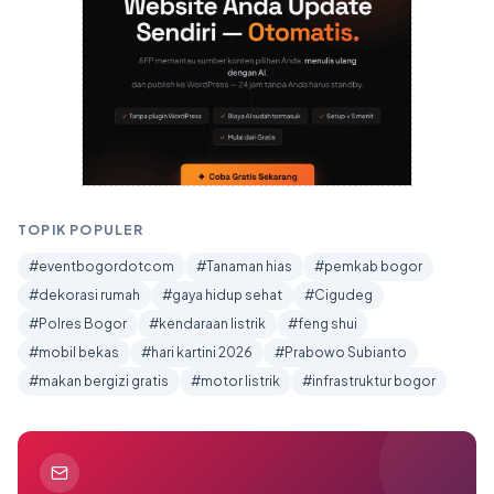
TOPIK POPULER
#eventbogordotcom
#Tanaman hias
#pemkab bogor
#dekorasi rumah
#gaya hidup sehat
#Cigudeg
#Polres Bogor
#kendaraan listrik
#feng shui
#mobil bekas
#hari kartini 2026
#Prabowo Subianto
#makan bergizi gratis
#motor listrik
#infrastruktur bogor