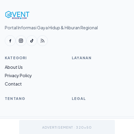
Portal Informasi Gaya Hidup & Hiburan Regional
KATEGORI
LAYANAN
About Us
Privacy Policy
Contact
TENTANG
LEGAL
© 2026 Eventbogor.com.
ADVERTISEMENT · 320×50
v1.0.0
Sitemap
Ke atas