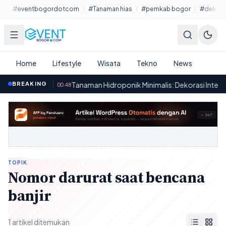
Lewati ke konten utama
#eventbogordotcom
#Tanaman hias
#pemkab bogor
#dekora
Home
Lifestyle
Wisata
Tekno
News
il Bekas
BREAKING
·
Tanaman Hidroponik Minimalis: Dekorasi Interior ya
00.48
TOPIK
Nomor darurat saat bencana
banjir
1 artikel ditemukan