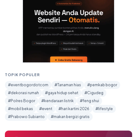
TOPIK POPULER
#eventbogordotcom
#Tanaman hias
#pemkab bogor
#dekorasi rumah
#gaya hidup sehat
#Cigudeg
#Polres Bogor
#kendaraan listrik
#feng shui
#mobil bekas
#event
#hari kartini 2026
#lifestyle
#Prabowo Subianto
#makan bergizi gratis