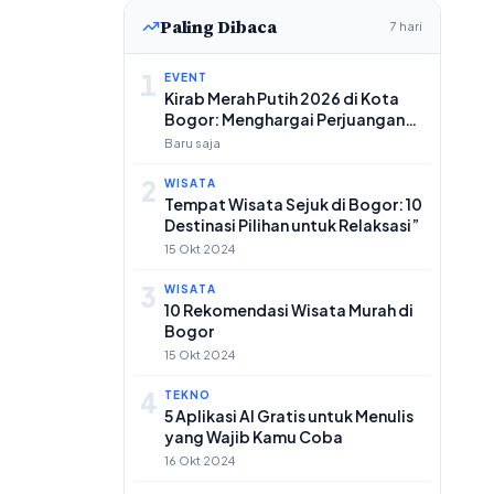
Paling Dibaca
7 hari
1
EVENT
Kirab Merah Putih 2026 di Kota
Bogor: Menghargai Perjuangan
dan Menanamkan Nilai-Nilai
Baru saja
Kebangsaan
2
WISATA
Tempat Wisata Sejuk di Bogor: 10
Destinasi Pilihan untuk Relaksasi”
15 Okt 2024
3
WISATA
10 Rekomendasi Wisata Murah di
Bogor
15 Okt 2024
4
TEKNO
5 Aplikasi AI Gratis untuk Menulis
yang Wajib Kamu Coba
16 Okt 2024