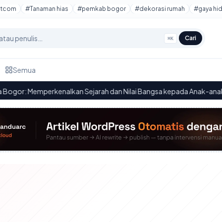
otcom
#Tanaman hias
#pemkab bogor
#dekorasi rumah
#gaya hi
Cari
⌘K
Semua
Memperkenalkan Sejarah dan Nilai Bangsa kepada Anak-anak
·
16.5