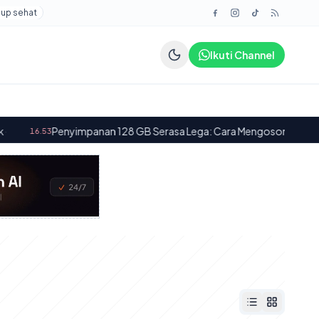
dup sehat
Ikuti Channel
Penyimpanan 128 GB Serasa Lega: Cara Mengosongkan Memori HP y
3