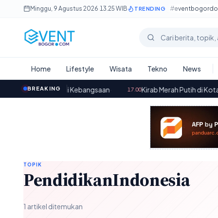
Lewati ke konten utama
Minggu, 9 Agustus 2026
·
13.25 WIB
#eventbogord
TRENDING
Cari berita
Home
Lifestyle
Wisata
Tekno
News
 Nilai-Nilai Kebangsaan
BREAKING
·
Kirab Merah Putih di Kota Bogor: 
17.00
TOPIK
PendidikanIndonesia
1 artikel ditemukan