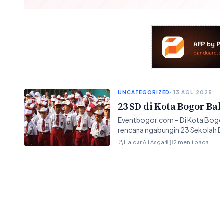
UNCATEGORIZED
· 13 AGU 2025
23 SD di Kota Bogor Ba
Eventbogor.com – Di Kota Bogor
rencana ngabungin 23 Sekolah D
Haidar Ali Asgari
2 menit baca