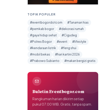
TOPIK POPULER
#eventbogordotcom
#Tanaman hias
#pemkab bogor
#dekorasi rumah
#gaya hidup sehat
#Cigudeg
#Polres Bogor
#event
#lifestyle
#kendaraan listrik
#feng shui
#mobil bekas
#hari kartini 2026
#Prabowo Subianto
#makan bergizi gratis
Buletin Eventbogor.com
Rangkuman harian dikirim setiap
pukul 07.00 WIB. Gratis, tanpa spam.