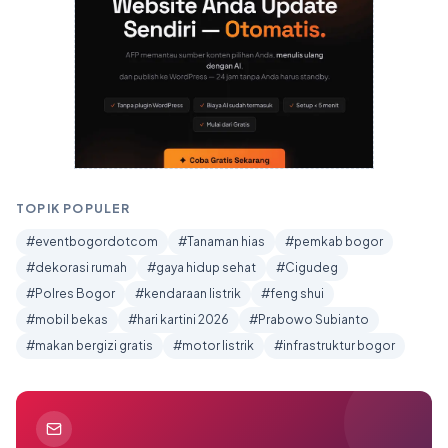
TOPIK POPULER
#eventbogordotcom
#Tanaman hias
#pemkab bogor
#dekorasi rumah
#gaya hidup sehat
#Cigudeg
#Polres Bogor
#kendaraan listrik
#feng shui
#mobil bekas
#hari kartini 2026
#Prabowo Subianto
#makan bergizi gratis
#motor listrik
#infrastruktur bogor