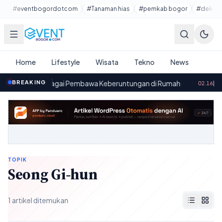
Lewati ke konten utama
#eventbogordotcom
#Tanaman hias
#pemkab bogor
#dekora
Home
Lifestyle
Wisata
Tekno
News
an Hias sebagai Pembawa Keberuntungan di Rumah
BREAKING
·
Direk
02.16
TOPIK
Seong Gi-hun
1 artikel ditemukan